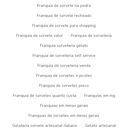
PICOGEL SORVETES, LÍDER
Franquia de sorvete na pedra
QUANDO PRECISAR DE
Franquia de sorvete recheado
FABRICA DE GELATO
Franquia de sorvete para shopping
Franquia de sorvete valor
Franquia de sorveteria
Veja porque a Picogel Sorvetes é a escolha certa quando
pesquisar por
fabrica de gelato
:
Franquia sorveteria gelato
atendentes educados
Franquia de sorveteria self service
especialistas em atendimento personalizado ao cliente
Franquia de sorveteria venda
colaboradores competentes e atenciosos com todas as
solicitações
Franquia de sorvetes e picoles
máquinas de última geração
Franquia de sorvetes preco
ótima localização
Franquia de sorvetes quanto custa
Franquias em mg
estrutura com alta tecnologia para fabricação dos
produtos
Franquias em minas gerais
DESCUBRA OS DIFERENCIAIS
Franquias de sorvetes em minas gerais
Gelateria sorvete artesanal italiano
Gelato artesanal