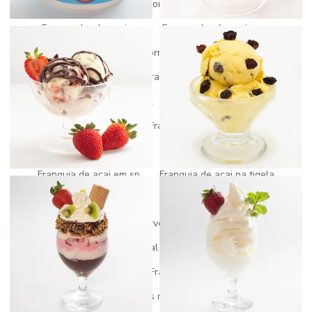
Fornecedor de açai
Fornecedor de açai do pará
Fornecedor de açai mg
Fornecedor de açai puro
Fornecedor de picolé
Fornecedor de picole e sorvete
Fornecedores de sorvetes para revenda
Franquia de açai
Franquia de açai artesanal
Franquia de açai barata
Franquia de açai preço
Franquia de açai quanto custa
Franquia de açai self service
Franquia de açai e sorteve
Franquia de acai em sp
Franquia de açai na tigela
Franquia de açai valor
Franquia de açaiteria
Franquia fabrica de sorvete
Franquia gelato
Franquia de gelato artesanal
Franquia gelato churros
Franquia gelato italiano
Franquia de paletas mexicanas
Franquia paletas mexicanas preço