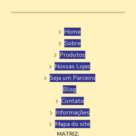
FABRICA DE PICOLE
FABRICA DE PICOLE ARTESANAL
Home
FABRICA DE PICOLE MG
Sobre
FABRICA DE PICOLE PALETA MEXICANA
Produtos
FABRICA DE PICOLE PERTO DE MIM
Nossas Lojas
FABRICA DE PICOLE PARA REVENDA
Seja um Parceiro
FABRICA DE PICOLE E SORVETE
Blog
FABRICA DE PICOLE VENDA
Contato
FÁBRICA DE SORVETE
Informações
FABRICA DE SORVETE GELATO
FABRICA DE SORVETE EM MINAS GERAIS
Mapa do site
MATRIZ:
FÁBRICA DE SORVETE MINAS GERIAIS