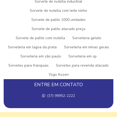
Sorvete de nutella industrial
AÇAI PARA VENDER
Sorvete de nutella com leite ninho
COMPRAR AÇAÍ PARA REVENDER
Sorvete de palito 1000 unidades
Sorvete de palito atacado preço
DISTRIBUIDOR DE PICOLE
Sorvete de palito com nutella
Sorveteria gelato
EMPRESA DE GELATOS
Sorveteria em lagoa da prata
Sorveteria em minas gerais
EMPRESA DE SORVETE
Sorveteria em são paulo
Sorveteria em sp
EMPRESA DE SORVETE E PICOLÉS
Sorvetes para franquias
Sorvetes para revenda atacado
FABRICA DE AÇAI
Yogo frozen
FABRICA DE AÇAI EM MINAS GERAIS
ENTRE EM CONTATO
FABRICA DE AÇAI PARA REVENDA
(37) 99952-2222
FABRICA DE AÇAI A VENDA
FABRICA DE GELATO
FABRICA DE GELATO ITALIANO