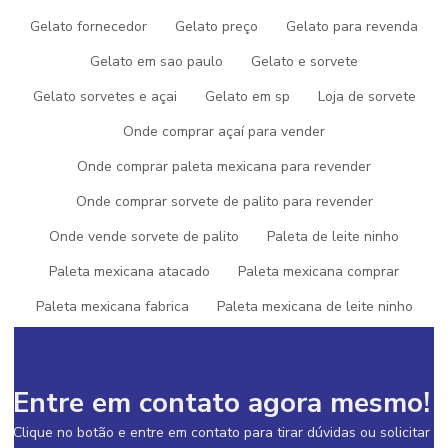
DA PICOGEL SORVETES
Gelato fornecedor
Gelato preço
Gelato para revenda
Aqui na Picogel Sorvetes você pode ter tudo que precisa quando
Gelato em sao paulo
Gelato e sorvete
o assunto for
fabrica de gelato
. Com foco na experiência de
seus clientes, oferece itens variados como sorvete e gelato.
Gelato sorvetes e açai
Gelato em sp
Loja de sorvete
Isso se deve ao fato de ser altamente qualificada e precursora
Onde comprar açaí para vender
em tecnologia, qualificações construídas pela empresa focar
suas ações no resultado final tendo máquinas de última geração
Onde comprar paleta mexicana para revender
e estrutura com alta tecnologia para fabricação dos produtos o
Onde comprar sorvete de palito para revender
que, somado a uma equipe com atendentes educados e
colaboradores competentes e atenciosos com todas as
Onde vende sorvete de palito
Paleta de leite ninho
solicitações, garantem o sucesso de seus clientes de ponta a
ponta.
Paleta mexicana atacado
Paleta mexicana comprar
Paleta mexicana fabrica
Paleta mexicana de leite ninho
Paleta mexicana de morango com leite condensado
Paleta mexicana preço atacado
Paleta mexicana sp
Entre em contato agora mesmo!
Picolé paleta mexicana
Picole paleta mexicana franquia
Clique no botão e entre em contato para tirar dúvidas ou solicitar
Picolé recheado
Picolé recheado no palito