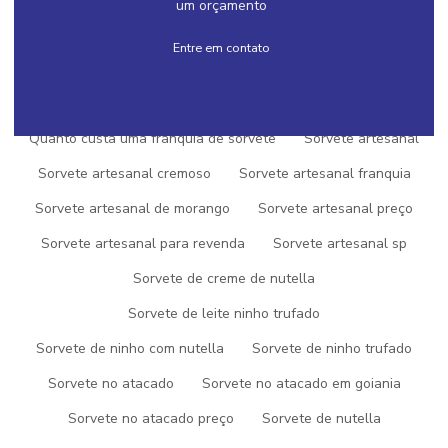
um orçamento
Qual a melhor franquia de açai
Entre em contato
Qual a melhor franquia de sorvete
Quanto custa uma franquia de açai
Quanto custa uma franquia de sorvete
Sorvete artesanal
Sorvete artesanal cremoso
Sorvete artesanal franquia
Sorvete artesanal de morango
Sorvete artesanal preço
SOLICITE UM ORÇAMENTO
Sorvete artesanal para revenda
Sorvete artesanal sp
INFORMAÇÕES
Sorvete de creme de nutella
Sorvete de leite ninho trufado
AÇAI NO ATACADO
Sorvete de ninho com nutella
Sorvete de ninho trufado
AÇAI NO ATACADO PREÇO
Sorvete no atacado
Sorvete no atacado em goiania
AÇAI PRONTO PARA REVENDA
Sorvete no atacado preço
Sorvete de nutella
AÇAI PARA REVENDA