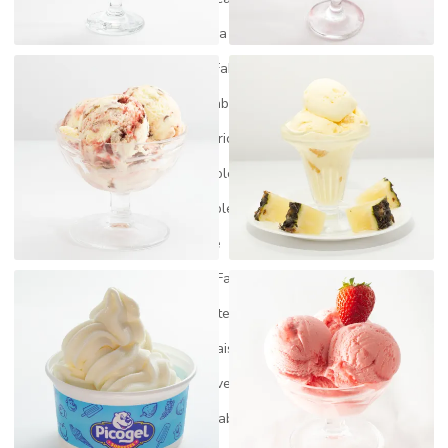
Fabrica de açai para revenda
Fabrica de açai a venda
Fabrica de gelato
Fabrica de gelato italiano
Fabrica de picole
Fabrica de picole artesanal
Fabrica de picole mg
Fabrica de picole paleta mexicana
Fabrica de picole perto de mim
Fabrica de picole para revenda
Fabrica de picole e sorvete
Fabrica de picole venda
Fábrica de sorvete
Fabrica de sorvete gelato
Fabrica de sorvete em minas gerais
Fábrica de sorvete minas geriais
Fabrica de sorvete preço
Fábrica de sorvete para revenda
Fabricante de açaí
Fabricante de picolé
Fabricantes de açaí no brasil