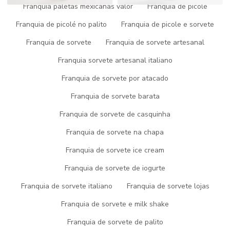
Franquia paletas mexicanas valor
Franquia de picole
Clique nas imagens para ampliar
Franquia de picolé no palito
Franquia de picole e sorvete
CONHEÇA MAIS DETALHES
Franquia de sorvete
Franquia de sorvete artesanal
SOBRE FABRICA DE GELATO
Franquia sorvete artesanal italiano
Franquia de sorvete por atacado
Quem precisa de
fabrica de gelato
, consegue encontrar o site
da Picogel Sorvetes. Atuando com excelência em picolé e gelato,
Franquia de sorvete barata
garantindo o que há de melhor na atualidade para seus clientes.
Franquia de sorvete de casquinha
Sem perder o foco em
fabrica de gelato
, sempre deve-se buscar
uma empresa que disponha de ótima qualidade e alta
Franquia de sorvete na chapa
durabilidade, detalhes que são deixados de lado por muitas
Franquia de sorvete ice cream
empresas que não focam na fidelização do cliente.
Franquia de sorvete de iogurte
Não perca mais tempo, solicite seu orçamento agora mesmo com
nossa equipe através de nossos canais para um atendimento
Franquia de sorvete italiano
Franquia de sorvete lojas
personalizado para
fabrica de gelato
. Nosso time conta com
profissionais que possuem amplo conhecimento no ramo e terão
Franquia de sorvete e milk shake
grande satisfação em melhor te atender.
Franquia de sorvete de palito