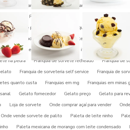
na tigela
Franquia de açai valor
Franquia de açaiteria
Fr
ato churros
Franquia gelato italiano
Franquia de paletas m
Franquia de picolé no palito
Franquia de picole e sorvete
rvete por atacado
Franquia de sorvete barata
Franquia de
vete de iogurte
Franquia de sorvete italiano
Franquia de 
vete na pedra
Franquia de sorvete recheado
Franquia de s
gelato
Franquia de sorveteria self service
Franquia de sor
OBRE EMPRESA REFERÊNCIA
vetes quanto custa
Franquias em mg
Franquias em minas g
TE POR ATACADO
sanal
Gelato fornecedor
Gelato preço
Gelato para re
p
Loja de sorvete
Onde comprar açaí para vender
Onde
ga até a Picogel Sorvetes. Uma empresa com alto conhecimento
Onde vende sorvete de palito
Paleta de leite ninho
Pale
ade para seus clientes.
inho
Paleta mexicana de morango com leite condensado
 deve-se ter o cuidado em orçar com empresas que prezam por