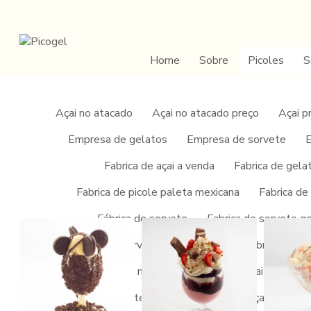
Home
Sobre
Picoles
S
Açai no atacado
Açai no atacado preço
Açai p
Empresa de gelatos
Empresa de sorvete
E
Home
/
Informações
/
Franquia de sorvete por atacado
Fabrica de açai a venda
Fabrica de gela
Franquia de sorvete p
Fabrica de picole paleta mexicana
Fabrica de
Fábrica de sorvete
Fabrica de sorvete g
Fábrica de sorvete para revenda
Fabricante de
Fornecedor de açai mg
Fornecedor de açai puro
Franquia de açai artesanal
Franquia de açai barata