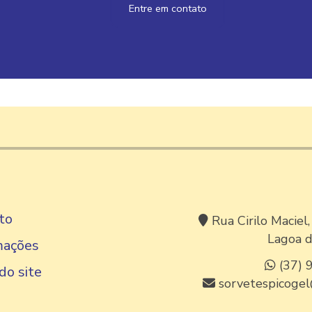
Entre em contato
to
Rua Cirilo Maciel,
Lagoa d
mações
(37) 
do site
sorvetespicoge