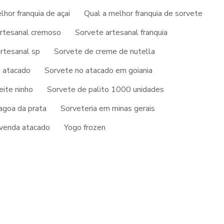
EMPRESA DE SORVETE E PICOLÉS
lhor franquia de açai
Qual a melhor franquia de sorvete
FABRICA DE AÇAI
ENTRE EM CONTATO
rtesanal cremoso
Sorvete artesanal franquia
FABRICA DE AÇAI EM MINAS GERAIS
rtesanal sp
Sorvete de creme de nutella
(37) 99952-2222
o
FABRICA DE AÇAI PARA REVENDA
 atacado
Sorvete no atacado em goiania
FABRICA DE AÇAI A VENDA
eite ninho
Sorvete de palito 1000 unidades
agoa da prata
Sorveteria em minas gerais
FABRICA DE GELATO
evenda atacado
Yogo frozen
FABRICA DE GELATO ITALIANO
FABRICA DE PICOLE
FABRICA DE PICOLE ARTESANAL
FABRICA DE PICOLE MG
FABRICA DE PICOLE PALETA MEXICANA