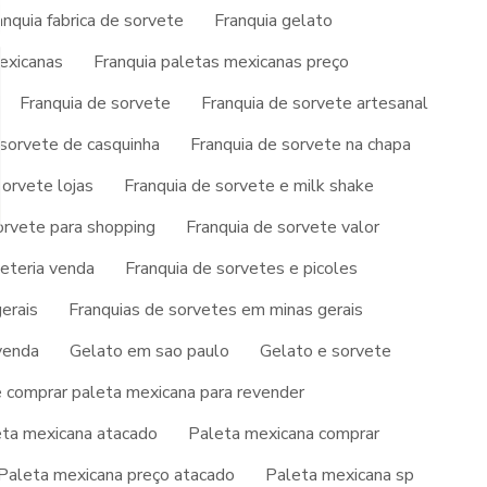
anquia fabrica de sorvete
Franquia gelato
exicanas
Franquia paletas mexicanas preço
AÇAI NO ATACADO
Franquia de sorvete
Franquia de sorvete artesanal
AÇAI NO ATACADO PREÇO
 sorvete de casquinha
Franquia de sorvete na chapa
AÇAI PRONTO PARA REVENDA
sorvete lojas
Franquia de sorvete e milk shake
AÇAI PARA REVENDA
orvete para shopping
Franquia de sorvete valor
AÇAI PARA VENDER
veteria venda
Franquia de sorvetes e picoles
COMPRAR AÇAÍ PARA REVENDER
erais
Franquias de sorvetes em minas gerais
venda
Gelato em sao paulo
Gelato e sorvete
DISTRIBUIDOR DE PICOLE
 comprar paleta mexicana para revender
EMPRESA DE GELATOS
ta mexicana atacado
Paleta mexicana comprar
EMPRESA DE SORVETE
Paleta mexicana preço atacado
Paleta mexicana sp