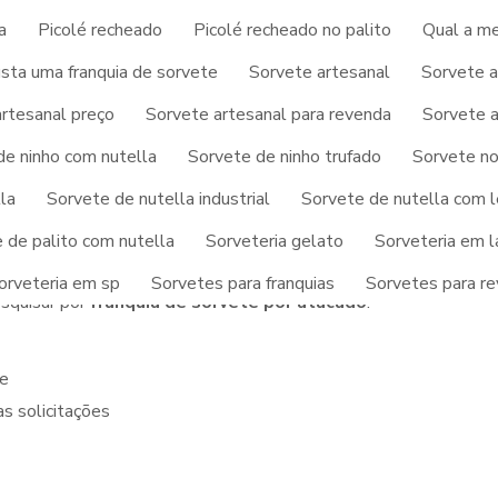
 passam despercebidos e podem gerar prejuízos futuros para os
a
Picolé recheado
Picolé recheado no palito
Qual a me
sta uma franquia de sorvete
Sorvete artesanal
Sorvete a
ato agora mesmo para um atendimento diferenciado sobre
rtesanal preço
Sorvete artesanal para revenda
Sorvete a
especialistas em atendimento personalizado ao cliente e terã
de ninho com nutella
Sorvete de ninho trufado
Sorvete no
R QUANDO PRECISAR DE
la
Sorvete de nutella industrial
Sorvete de nutella com l
POR ATACADO
 de palito com nutella
Sorveteria gelato
Sorveteria em l
orveteria em sp
Sorvetes para franquias
Sorvetes para r
esquisar por
franquia de sorvete por atacado
:
te
s solicitações