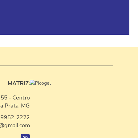
FABRICANTE DE AÇAÍ
FABRICANTE DE PICOLÉ
FABRICANTES DE AÇAÍ NO BRASIL
FORNECEDOR DE AÇAI
FORNECEDOR DE AÇAI DO PARÁ
FORNECEDOR DE AÇAI MG
MATRIZ:
FORNECEDOR DE AÇAI PURO
FORNECEDOR DE PICOLÉ
 55 - Centro
a Prata, MG
FORNECEDOR DE PICOLE E SORVETE
99952-2222
FORNECEDORES DE SORVETES PARA
l@gmail.com
REVENDA