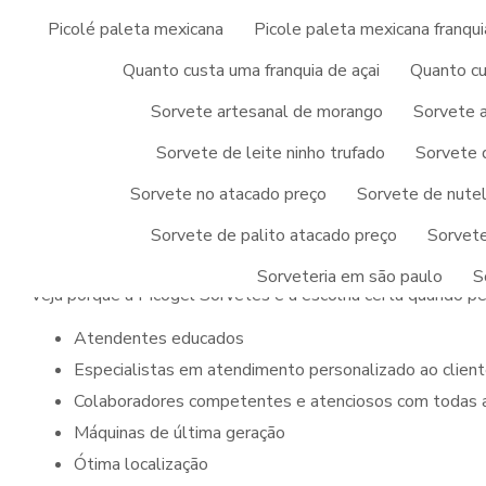
ótima qualidade e excelente custo-benefício, detalhes que
Picolé paleta mexicana
Picole paleta mexicana franqui
clientes.
Quanto custa uma franquia de açai
Quanto cu
Então, não deixe essa oportunidade passar, entre em cont
Sorvete artesanal de morango
Sorvete a
franquia de sorvete por atacado
. Temos uma equipe com 
grande satisfação em melhor te atender.
Sorvete de leite ninho trufado
Sorvete 
PICOGEL SORVETES, LÍDE
Sorvete no atacado preço
Sorvete de nutel
FRANQUIA DE SORVETE 
Sorvete de palito atacado preço
Sorvete
Sorveteria em são paulo
S
Veja porque a Picogel Sorvetes é a escolha certa quando p
atendentes educados
especialistas em atendimento personalizado ao clien
colaboradores competentes e atenciosos com todas a
máquinas de última geração
ótima localização