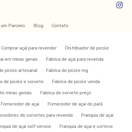
 um Parceiro
Blog
Contato
Comprar açaí para revender
Distribuidor de picole
çai em minas gerais
Fabrica de açai para revenda
de picole artesanal
Fabrica de picole mg
ca de picole e sorvete
Fabrica de picole venda
te minas geriais
Fabrica de sorvete preço
Fornecedor de açai
Fornecedor de açai do pará
SOLICITE UM ORÇAMENTO
ecedores de sorvetes para revenda
Franquia de açai
INFORMAÇÕES
nquia de açai self service
Franquia de açai e sorteve