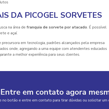
dutos
IS DA PICOGEL SORVETES
usca na área de
franquia de sorvete por atacado
. É possível
ete e açaí.
 e precursora em tecnologia, padrões alcançados pela empresa
icados onde, agregando a uma equipe com atendentes educados
rante a melhor experiência para seus clientes.
Entre em contato agora mesm
e no botão e entre em contato para tirar dúvidas ou solicitar u