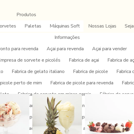
Produtos
orvetes
Paletas
Máquinas Soft
Nossas Lojas
Seja
Informações
ronto para revenda
Açai para revenda
Açai para vender
mpresa de sorvete e picolés
Fabrica de açai
Fabrica de a
to
Fabrica de gelato italiano
Fabrica de picole
Fabrica 
or atacado
 picole perto de mim
Fabrica de picole para revenda
Fabri
elato
Fabrica de sorvete em minas gerais
Fábrica de sorve
 açaí
Fabricante de picolé
Fabricantes de açaí no brasil
Fornecedor de picolé
Fornecedor de picole e sorvete
Forn
Franquia de açai preço
Franquia de açai quanto custa
Fra