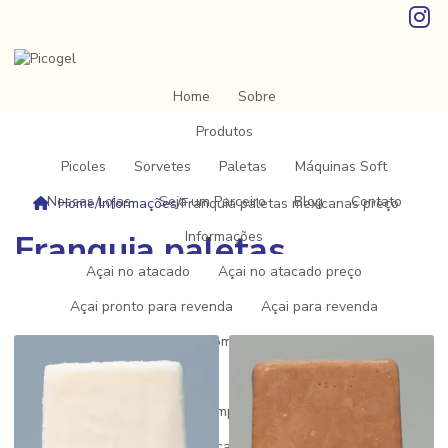
Home
Sobre
Produtos
Picoles
Sorvetes
Paletas
Máquinas Soft
Nossas Lojas
Seja um Parceiro
Blog
Contato
Home
/
Informações
/
Franquia paletas mexicanas preço
Franquia paletas
Informações
Açai no atacado
Açai no atacado preço
mexicanas preço
Açai pronto para revenda
Açai para revenda
Açai para vender
Comprar açaí para revender
Distribuidor de picole
Empresa de gelatos
Empresa de sorvete
Empresa de sorvete e picolés
Fabrica de açai
Fabrica de açai em minas gerais