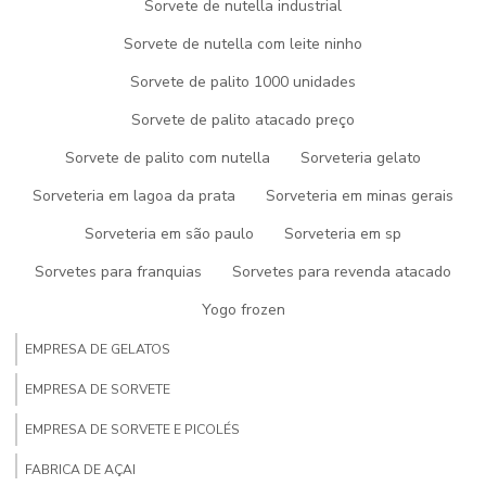
Sorvete de nutella industrial
Sorvete de nutella com leite ninho
AÇAI NO ATACADO
Sorvete de palito 1000 unidades
AÇAI NO ATACADO PREÇO
Sorvete de palito atacado preço
AÇAI PRONTO PARA REVENDA
Sorvete de palito com nutella
Sorveteria gelato
AÇAI PARA REVENDA
Sorveteria em lagoa da prata
Sorveteria em minas gerais
AÇAI PARA VENDER
Sorveteria em são paulo
Sorveteria em sp
COMPRAR AÇAÍ PARA REVENDER
Sorvetes para franquias
Sorvetes para revenda atacado
Yogo frozen
DISTRIBUIDOR DE PICOLE
EMPRESA DE GELATOS
EMPRESA DE SORVETE
EMPRESA DE SORVETE E PICOLÉS
FABRICA DE AÇAI