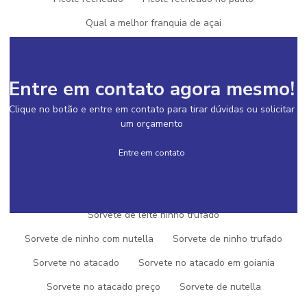
Qual a melhor franquia de açai
Qual a melhor franquia de sorvete
Quanto custa uma franquia de açai
Entre em contato agora mesmo!
Quanto custa uma franquia de sorvete
Sorvete artesanal
Clique no botão e entre em contato para tirar dúvidas ou solicitar
Sorvete artesanal cremoso
Sorvete artesanal franquia
um orçamento
Sorvete artesanal de morango
Sorvete artesanal preço
Entre em contato
Sorvete artesanal para revenda
Sorvete artesanal sp
Sorvete de creme de nutella
Sorvete de leite ninho trufado
Sorvete de ninho com nutella
Sorvete de ninho trufado
Sorvete no atacado
Sorvete no atacado em goiania
SOLICITE UM ORÇAMENTO
Sorvete no atacado preço
Sorvete de nutella
INFORMAÇÕES