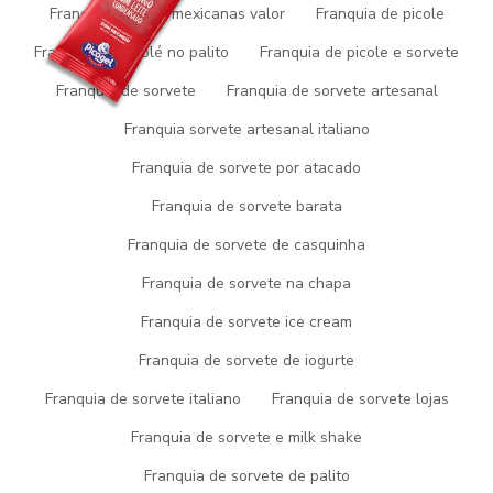
Franquia paletas mexicanas valor
Franquia de picole
Franquia de picolé no palito
Franquia de picole e sorvete
Franquia de sorvete
Franquia de sorvete artesanal
Franquia sorvete artesanal italiano
Clique nas imagens para ampliar
Franquia de sorvete por atacado
Sim, você está no lugar certo! Quando a busca é por
franquia
Franquia de sorvete barata
paletas mexicanas preço
aqui com os profissionais da Picogel
Sorvetes você receberá personalização para cada necessidade
Franquia de sorvete de casquinha
com métodos inovadores.
Franquia de sorvete na chapa
Veja abaixo alguns detalhes
Franquia de sorvete ice cream
sobre a empresa especialista
Franquia de sorvete de iogurte
em franquia paletas mexicanas
Franquia de sorvete italiano
Franquia de sorvete lojas
preço
Franquia de sorvete e milk shake
A Picogel Sorvetes foca sua energia em proporcionar a seus
Franquia de sorvete de palito