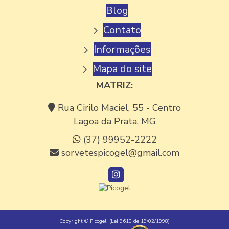
Blog
FABRICA DE PICOLE VENDA
Contato
FÁBRICA DE SORVETE
Informações
FABRICA DE SORVETE GELATO
FABRICA DE SORVETE EM MINAS GERAIS
Mapa do site
MATRIZ:
FÁBRICA DE SORVETE MINAS GERIAIS
FABRICA DE SORVETE PREÇO
Rua Cirilo Maciel, 55 - Centro
Lagoa da Prata, MG
FÁBRICA DE SORVETE PARA REVENDA
(37) 99952-2222
FABRICANTE DE AÇAÍ
sorvetespicogel@gmail.com
FABRICANTE DE PICOLÉ
FABRICANTES DE AÇAÍ NO BRASIL
FORNECEDOR DE AÇAI
FORNECEDOR DE AÇAI DO PARÁ
Copyright © Picogel. (Lei 9610 de 19/02/1998)