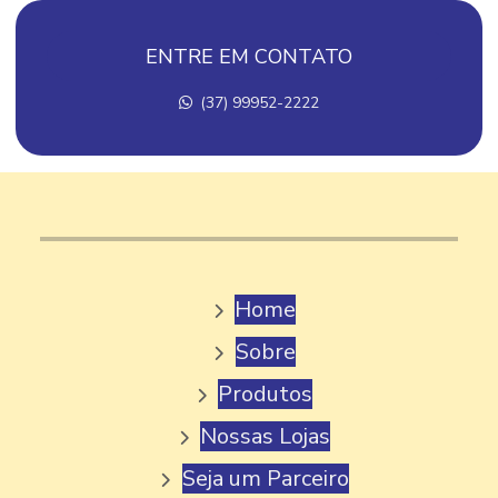
FABRICA DE AÇAI EM MINAS GERAIS
ENTRE EM CONTATO
FABRICA DE AÇAI PARA REVENDA
(37) 99952-2222
FABRICA DE AÇAI A VENDA
FABRICA DE GELATO
FABRICA DE GELATO ITALIANO
FABRICA DE PICOLE
FABRICA DE PICOLE ARTESANAL
Home
FABRICA DE PICOLE MG
Sobre
FABRICA DE PICOLE PALETA MEXICANA
Produtos
FABRICA DE PICOLE PERTO DE MIM
Nossas Lojas
FABRICA DE PICOLE PARA REVENDA
Seja um Parceiro
FABRICA DE PICOLE E SORVETE