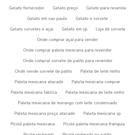
Gelato fornecedor
Gelato preço
Gelato para revenda
sobre a picogel sorvetes
Gelato em sao paulo
Gelato e sorvete
Saiba que na Picogel Sorvetes sempre tem a solução que você
Gelato sorvetes e açai
Gelato em sp
Loja de sorvete
busca na área de fabricação de sorvetes, picolés e açaí. É
sempre a opção mais confiável, disponibilizando itens como
Onde comprar açaí para vender
picolé e açaí com ótima qualidade e excelente custo-benefício.
Onde comprar paleta mexicana para revender
Faça como os muitos parceiros da Picogel Sorvetes, empresa que
tem se destacado da concorrência pela idoneidade em tudo que
Onde comprar sorvete de palito para revender
faz onde garante uma entrega de excelência de ponta a ponta.
Onde vende sorvete de palito
Paleta de leite ninho
Se este conteúdo te agradou, visite outras páginas com
Paleta mexicana atacado
Paleta mexicana comprar
conteúdos que podem ajudar naquilo que esteja procurando.
Visite também:
Paleta mexicana fabrica
Paleta mexicana de leite ninho
fábrica de sorvete
Paleta mexicana de morango com leite condensado
fabrica de picole
Paleta mexicana preço atacado
Paleta mexicana sp
fabrica de açai
fornecedor de açai
Picolé paleta mexicana
Picole paleta mexicana franquia
franquia de sorvete
Picolé recheado
Picolé recheado no palito