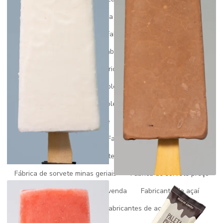
Fabrica de açai para revenda
Fabrica de açai a venda
Fabrica de gelato
Fabrica de gelato italiano
Fabrica de picole
Fabrica de picole artesanal
Fabrica de picole mg
Fabrica de picole paleta mexicana
Fabrica de picole perto de mim
Fabrica de picole para revenda
Fabrica de picole e sorvete
Fabrica de picole venda
Fábrica de sorvete
Fabrica de sorvete gelato
Fabrica de sorvete em minas gerais
Fábrica de sorvete minas geriais
Fabrica de sorvete preço
Fábrica de sorvete para revenda
Fabricante de açaí
Fabricante de picolé
Fabricantes de açaí no brasil