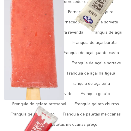
Fornecedor de açai
Fornecedor de açai do pará
Fornecedor de açai mg
Fornecedor de açai puro
Fornecedor de picolé
Fornecedor de picole e sorvete
Fornecedores de sorvetes para revenda
Franquia de açai
Franquia de açai artesanal
Franquia de açai barata
Franquia de açai preço
Franquia de açai quanto custa
Franquia de açai self service
Franquia de açai e sorteve
Franquia de acai em sp
Franquia de açai na tigela
Franquia de açai valor
Franquia de açaiteria
Franquia fabrica de sorvete
Franquia gelato
Franquia de gelato artesanal
Franquia gelato churros
Franquia gelato italiano
Franquia de paletas mexicanas
Franquia paletas mexicanas preço