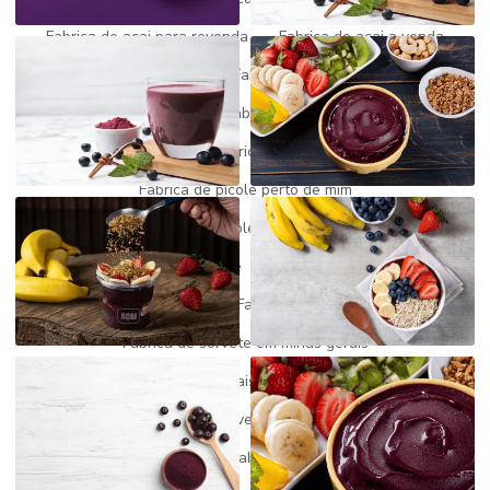
Fabrica de açai para revenda
Fabrica de açai a venda
Fabrica de gelato
Fabrica de gelato italiano
Fabrica de picole
Fabrica de picole artesanal
Fabrica de picole mg
Fabrica de picole paleta mexicana
Fabrica de picole perto de mim
Fabrica de picole para revenda
Fabrica de picole e sorvete
Fabrica de picole venda
Fábrica de sorvete
Fabrica de sorvete gelato
Fabrica de sorvete em minas gerais
Fábrica de sorvete minas geriais
Fabrica de sorvete preço
Fábrica de sorvete para revenda
Fabricante de açaí
Fabricante de picolé
Fabricantes de açaí no brasil