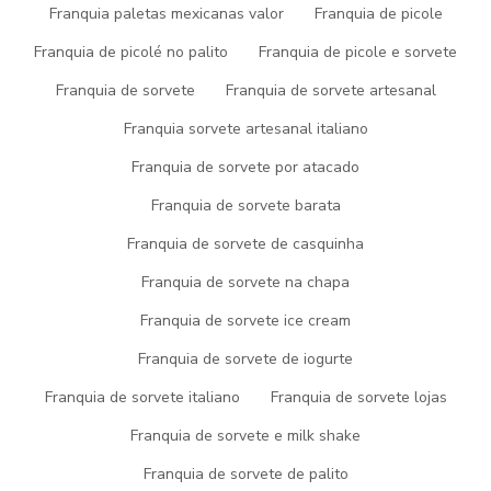
personalização para cada necessidade, detalhes que são
Franquia paletas mexicanas valor
Franquia de picole
deixados de lado por muitas empresas que não focam na
Franquia de picolé no palito
Franquia de picole e sorvete
fidelização do cliente.
Franquia de sorvete
Franquia de sorvete artesanal
Esses são os motivos pelas quais a Picogel Sorvetes é altamente
qualificada quando falamos do segmento de fabricação de
Franquia sorvete artesanal italiano
sorvetes, picolés e açaí. Aqui se busca o que há de melhor na
atualidade para seus clientes.
Franquia de sorvete por atacado
Então, não deixe essa oportunidade passar, solicite seu
Franquia de sorvete barata
orçamento agora mesmo com nossa equipe através de nossos
Franquia de sorvete de casquinha
canais para um atendimento personalizado para
franquia de
açai quanto custa
. Temos um time com especialistas em
Franquia de sorvete na chapa
atendimento personalizado ao cliente e terão o maior prazer em
auxiliar com suas dúvidas.
Franquia de sorvete ice cream
ENCONTRE ABAIXO MAIS
Franquia de sorvete de iogurte
DETALHES SOBRE A PICOGEL
Franquia de sorvete italiano
Franquia de sorvete lojas
Franquia de sorvete e milk shake
SORVETES
Franquia de sorvete de palito