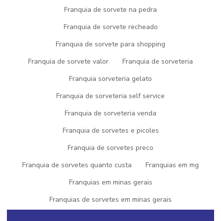
Na Picogel Sorvetes existem as melhores condições para você
Franquia de sorvete na pedra
achar o que precisa para fabricação de sorvetes, picolés e açaí.
São opções variadas que a empresa oferece, como picolé e
Franquia de sorvete recheado
gelato com ótima qualidade e alta durabilidade.
Franquia de sorvete para shopping
Faça como os muitos parceiros da Picogel Sorvetes, empresa que
tem feito a diferença no mercado por toda seriedade e qualidade
Franquia de sorvete valor
Franquia de sorveteria
o que garante o sucesso de seus clientes de ponta a ponta.
Franquia sorveteria gelato
Se este conteúdo te agradou, visite outras páginas com
Franquia de sorveteria self service
conteúdos que podem auxiliar na obtenção de informação
relevante para sua necessidade. Veja logo abaixo:
Franquia de sorveteria venda
fábrica de sorvete
Franquia de sorvetes e picoles
fabrica de picole
Franquia de sorvetes preco
fabrica de açai
fornecedor de açai
Franquia de sorvetes quanto custa
Franquias em mg
franquia de sorvete
Franquias em minas gerais
Franquias de sorvetes em minas gerais
Gelateria sorvete artesanal italiano
Gelato artesanal