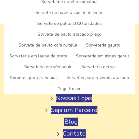
Sorvete de nutella industrial
(37) 99952-2222
FABRICA DE AÇAI A VENDA
Sorvete de nutella com leite ninho
FABRICA DE GELATO
Sorvete de palito 1000 unidades
FABRICA DE GELATO ITALIANO
Sorvete de palito atacado preço
FABRICA DE PICOLE
Sorvete de palito com nutella
Sorveteria gelato
FABRICA DE PICOLE ARTESANAL
Sorveteria em lagoa da prata
Sorveteria em minas gerais
Home
FABRICA DE PICOLE MG
Sorveteria em são paulo
Sorveteria em sp
Sobre
FABRICA DE PICOLE PALETA MEXICANA
Sorvetes para franquias
Sorvetes para revenda atacado
Produtos
FABRICA DE PICOLE PERTO DE MIM
Yogo frozen
Nossas Lojas
FABRICA DE PICOLE PARA REVENDA
Seja um Parceiro
FABRICA DE PICOLE E SORVETE
Blog
FABRICA DE PICOLE VENDA
Contato
FÁBRICA DE SORVETE