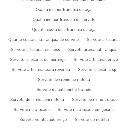
AÇAI NO ATACADO PREÇO
Qual a melhor franquia de açai
AÇAI PRONTO PARA REVENDA
Qual a melhor franquia de sorvete
AÇAI PARA REVENDA
Quanto custa uma franquia de açai
AÇAI PARA VENDER
Quanto custa uma franquia de sorvete
Sorvete artesanal
COMPRAR AÇAÍ PARA REVENDER
Sorvete artesanal cremoso
Sorvete artesanal franquia
Sorvete artesanal de morango
Sorvete artesanal preço
DISTRIBUIDOR DE PICOLE
Sorvete artesanal para revenda
Sorvete artesanal sp
EMPRESA DE GELATOS
Sorvete de creme de nutella
EMPRESA DE SORVETE
Sorvete de leite ninho trufado
EMPRESA DE SORVETE E PICOLÉS
Sorvete de ninho com nutella
Sorvete de ninho trufado
FABRICA DE AÇAI
Sorvete no atacado
Sorvete no atacado em goiania
FABRICA DE AÇAI EM MINAS GERAIS
Sorvete no atacado preço
Sorvete de nutella
ENTRE EM CONTATO
FABRICA DE AÇAI PARA REVENDA