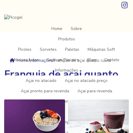
Home
Sobre
Produtos
Picoles
Sorvetes
Paletas
Máquinas Soft
Nossas Lojas
Seja um Parceiro
Blog
Contato
Home
/
Informações
/
Franquia de açai quanto custa
Franquia de açai quanto
Informações
Açai no atacado
Açai no atacado preço
custa
Açai pronto para revenda
Açai para revenda
Açai para vender
Comprar açaí para revender
Distribuidor de picole
Empresa de gelatos
Empresa de sorvete
Empresa de sorvete e picolés
Fabrica de açai
Fabrica de açai em minas gerais