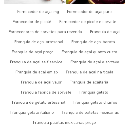
Fornecedor de açai
Fornecedor de açai do pará
Clique nas imagens para ampliar
Fornecedor de açai mg
Fornecedor de açai puro
É isso mesmo! Quando o quesito é
franquia de açai quanto
Fornecedor de picolé
Fornecedor de picole e sorvete
custa
aqui com a equipe da Picogel Sorvetes você receberá
Fornecedores de sorvetes para revenda
Franquia de açai
ótima qualidade com ótimas condições de pagamento.
Franquia de açai artesanal
Franquia de açai barata
VEJA ABAIXO ALGUNS
Franquia de açai preço
Franquia de açai quanto custa
DETALHES SOBRE EMPRESA
Franquia de açai self service
Franquia de açai e sorteve
REFERÊNCIA EM FRANQUIA
Franquia de acai em sp
Franquia de açai na tigela
DE AÇAI QUANTO CUSTA
Franquia de açai valor
Franquia de açaiteria
A Picogel Sorvetes foca sua energia em criar para seus clientes
Franquia fabrica de sorvete
Franquia gelato
uma estrutura com máquinas de última geração e equipamentos
Franquia de gelato artesanal
Franquia gelato churros
sofisticados, tudo para oferecer
franquia de açai quanto custa
com tecnologia própria.
Franquia gelato italiano
Franquia de paletas mexicanas
Quando falamos em
franquia de açai quanto custa
, é
Franquia paletas mexicanas preço
importante buscar uma empresa que ofereça ótima qualidade e