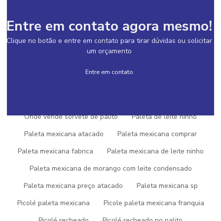
Gelato fornecedor
Gelato preço
Gelato para revenda
Entre em contato agora mesmo!
Gelato em sao paulo
Gelato e sorvete
Clique no botão e entre em contato para tirar dúvidas ou solicitar
Gelato sorvetes e açai
Gelato em sp
Loja de sorvete
um orçamento
Onde comprar açaí para vender
Entre em contato
Onde comprar paleta mexicana para revender
Onde comprar sorvete de palito para revender
Onde vende sorvete de palito
Paleta de leite ninho
Paleta mexicana atacado
Paleta mexicana comprar
Paleta mexicana fabrica
Paleta mexicana de leite ninho
SOLICITE UM ORÇAMENTO
Paleta mexicana de morango com leite condensado
INFORMAÇÕES
Paleta mexicana preço atacado
Paleta mexicana sp
Picolé paleta mexicana
Picole paleta mexicana franquia
AÇAI NO ATACADO
Picolé recheado
Picolé recheado no palito