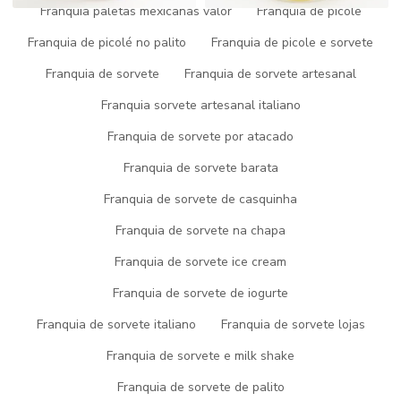
Franquia paletas mexicanas valor
Franquia de picole
Clique nas imagens para ampliar
Franquia de picolé no palito
Franquia de picole e sorvete
CONHEÇA MAIS DETALHES
Franquia de sorvete
Franquia de sorvete artesanal
SOBRE UMA FABRICA DE
Franquia sorvete artesanal italiano
SORVETE GELATO
Franquia de sorvete por atacado
Franquia de sorvete barata
Quem precisa de
fabrica de sorvete gelato
, consegue
encontrar o site da Picogel Sorvetes. Atuando com excelência em
Franquia de sorvete de casquinha
picolé e gelato, garantindo o que há de melhor na atualidade
Franquia de sorvete na chapa
para seus clientes.
Franquia de sorvete ice cream
Ainda tratando-se de
fabrica de sorvete gelato
, sempre deve-
se buscar uma empresa que disponha de ótima qualidade e
Franquia de sorvete de iogurte
personalização para cada necessidade, detalhes que são
deixados de lado por muitas empresas que não focam na
Franquia de sorvete italiano
Franquia de sorvete lojas
fidelização do cliente.
Franquia de sorvete e milk shake
Então, aproveite esta oportunidade, pegue seu telefone agora
Franquia de sorvete de palito
mesmo e fale com um de nossos consultores para um