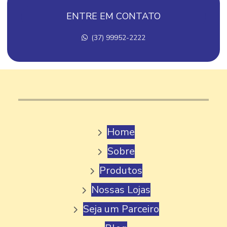
FABRICA DE AÇAI EM MINAS GERAIS
ENTRE EM CONTATO
FABRICA DE AÇAI PARA REVENDA
(37) 99952-2222
FABRICA DE AÇAI A VENDA
FABRICA DE GELATO
FABRICA DE GELATO ITALIANO
FABRICA DE PICOLE
FABRICA DE PICOLE ARTESANAL
Home
FABRICA DE PICOLE MG
Sobre
FABRICA DE PICOLE PALETA MEXICANA
Produtos
FABRICA DE PICOLE PERTO DE MIM
Nossas Lojas
FABRICA DE PICOLE PARA REVENDA
Seja um Parceiro
FABRICA DE PICOLE E SORVETE
FABRICA DE PICOLE VENDA