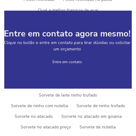
Qual a melhor franquia de açai
Qual a melhor franquia de sorvete
Entre em contato agora mesmo!
Quanto custa uma franquia de açai
Quanto custa uma franquia de sorvete
Sorvete artesanal
Clique no botão e entre em contato para tirar dúvidas ou solicitar
um orçamento
Sorvete artesanal cremoso
Sorvete artesanal franquia
Entre em contato
Sorvete artesanal de morango
Sorvete artesanal preço
Sorvete artesanal para revenda
Sorvete artesanal sp
Sorvete de creme de nutella
Sorvete de leite ninho trufado
Sorvete de ninho com nutella
Sorvete de ninho trufado
SOLICITE UM ORÇAMENTO
Sorvete no atacado
Sorvete no atacado em goiania
INFORMAÇÕES
Sorvete no atacado preço
Sorvete de nutella