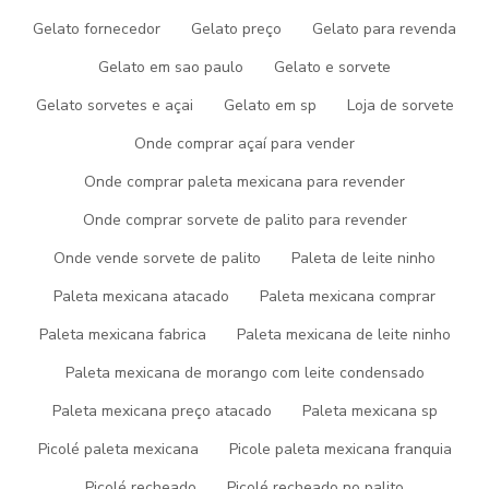
ótima localização
Gelato fornecedor
Gelato preço
Gelato para revenda
estrutura com alta tecnologia para fabricação dos
produtos
Gelato em sao paulo
Gelato e sorvete
ENCONTRE ABAIXO MAIS
Gelato sorvetes e açai
Gelato em sp
Loja de sorvete
DETALHES SOBRE A PICOGEL
Onde comprar açaí para vender
Onde comprar paleta mexicana para revender
SORVETES
Onde comprar sorvete de palito para revender
Aqui na Picogel Sorvetes sempre tem a solução que você busca
Onde vende sorvete de palito
Paleta de leite ninho
na área de
fabrica de sorvete gelato
. É possível encontrar itens
variados com tecnologia de ponta como sorvete e açaí.
Paleta mexicana atacado
Paleta mexicana comprar
Isso se deve ao fato de ser altamente qualificada e
Paleta mexicana fabrica
Paleta mexicana de leite ninho
comprometida, qualificações possíveis pela empresa possuir
máquinas de última geração e ótima localização onde, somado a
Paleta mexicana de morango com leite condensado
performance de uma equipe de atendentes educados e
Paleta mexicana preço atacado
Paleta mexicana sp
colaboradores competentes e atenciosos com todas as
solicitações, garante uma entrega de excelência de ponta a
Picolé paleta mexicana
Picole paleta mexicana franquia
ponta.
Picolé recheado
Picolé recheado no palito