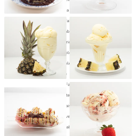
Fabrica de açai para revenda
Fabrica de açai a venda
Fabrica de gelato
Fabrica de gelato italiano
Fabrica de picole
Fabrica de picole artesanal
Fabrica de picole mg
Fabrica de picole paleta mexicana
Fabrica de picole perto de mim
Fabrica de picole para revenda
Fabrica de picole e sorvete
Fabrica de picole venda
Fábrica de sorvete
Fabrica de sorvete gelato
Fabrica de sorvete em minas gerais
Fábrica de sorvete minas geriais
Fabrica de sorvete preço
Fábrica de sorvete para revenda
Fabricante de açaí
Fabricante de picolé
Fabricantes de açaí no brasil