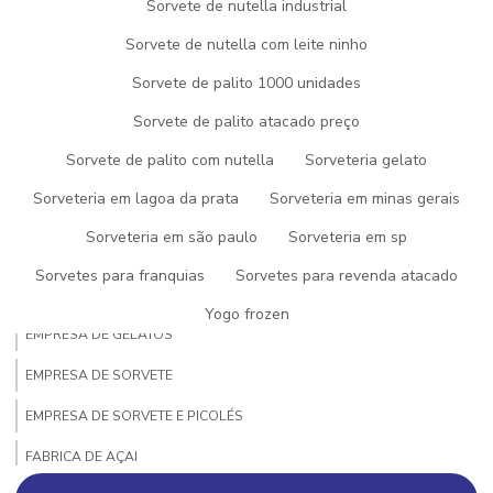
Sorvete de nutella industrial
Sorvete de nutella com leite ninho
AÇAI NO ATACADO
Sorvete de palito 1000 unidades
AÇAI NO ATACADO PREÇO
Sorvete de palito atacado preço
AÇAI PRONTO PARA REVENDA
Sorvete de palito com nutella
Sorveteria gelato
AÇAI PARA REVENDA
Sorveteria em lagoa da prata
Sorveteria em minas gerais
AÇAI PARA VENDER
Sorveteria em são paulo
Sorveteria em sp
COMPRAR AÇAÍ PARA REVENDER
Sorvetes para franquias
Sorvetes para revenda atacado
DISTRIBUIDOR DE PICOLE
Yogo frozen
EMPRESA DE GELATOS
EMPRESA DE SORVETE
EMPRESA DE SORVETE E PICOLÉS
FABRICA DE AÇAI