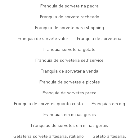
atendimento personalizado sobre
fabrica de sorvete gelato
.
Franquia de sorvete na pedra
Nosso time é composto por colaboradores competentes e
atenciosos com todas as solicitações e terão grande satisfação
Franquia de sorvete recheado
em melhor te atender.
Franquia de sorvete para shopping
PICOGEL SORVETES, LÍDER
Franquia de sorvete valor
Franquia de sorveteria
QUANDO PRECISAR DE
Franquia sorveteria gelato
FABRICA DE SORVETE
Franquia de sorveteria self service
GELATO
Franquia de sorveteria venda
Franquia de sorvetes e picoles
Veja porque a Picogel Sorvetes é destaque quando buscar por
fabrica de sorvete gelato
:
Franquia de sorvetes preco
atendentes educados
Franquia de sorvetes quanto custa
Franquias em mg
especialistas em atendimento personalizado ao cliente
Franquias em minas gerais
colaboradores competentes e atenciosos com todas as
solicitações
Franquias de sorvetes em minas gerais
máquinas de última geração
Gelateria sorvete artesanal italiano
Gelato artesanal