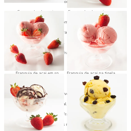
Fornecedor de açai
Fornecedor de açai do pará
Fornecedor de açai mg
Fornecedor de açai puro
Fornecedor de picolé
Fornecedor de picole e sorvete
Fornecedores de sorvetes para revenda
Franquia de açai
Franquia de açai artesanal
Franquia de açai barata
Franquia de açai preço
Franquia de açai quanto custa
Franquia de açai self service
Franquia de açai e sorteve
Franquia de acai em sp
Franquia de açai na tigela
Franquia de açai valor
Franquia de açaiteria
Franquia fabrica de sorvete
Franquia gelato
Franquia de gelato artesanal
Franquia gelato churros
Franquia gelato italiano
Franquia de paletas mexicanas
Franquia paletas mexicanas preço