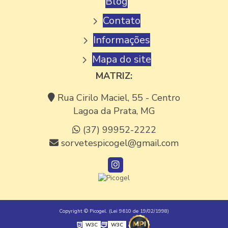
Blog
Contato
FÁBRICA DE SORVETE
Informações
FABRICA DE SORVETE GELATO
FABRICA DE SORVETE EM MINAS GERAIS
Mapa do site
MATRIZ:
FÁBRICA DE SORVETE MINAS GERIAIS
FABRICA DE SORVETE PREÇO
Rua Cirilo Maciel, 55 - Centro
Lagoa da Prata, MG
FÁBRICA DE SORVETE PARA REVENDA
(37) 99952-2222
FABRICANTE DE AÇAÍ
sorvetespicogel@gmail.com
FABRICANTE DE PICOLÉ
FABRICANTES DE AÇAÍ NO BRASIL
FORNECEDOR DE AÇAI
FORNECEDOR DE AÇAI DO PARÁ
Copyright © Picogel. (Lei 9610 de 19/02/1998)
W3C
W3C
FORNECEDOR DE AÇAI MG