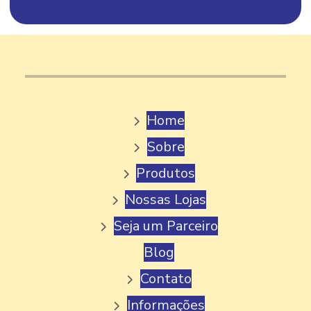
FABRICA DE GELATO
FABRICA DE GELATO ITALIANO
FABRICA DE PICOLE
FABRICA DE PICOLE ARTESANAL
Home
FABRICA DE PICOLE MG
Sobre
FABRICA DE PICOLE PALETA MEXICANA
Produtos
FABRICA DE PICOLE PERTO DE MIM
Nossas Lojas
FABRICA DE PICOLE PARA REVENDA
Seja um Parceiro
FABRICA DE PICOLE E SORVETE
Blog
FABRICA DE PICOLE VENDA
Contato
FÁBRICA DE SORVETE
Informações
FABRICA DE SORVETE GELATO