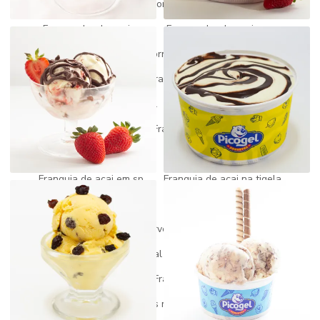
Fornecedor de açai
Fornecedor de açai do pará
Fornecedor de açai mg
Fornecedor de açai puro
Fornecedor de picolé
Fornecedor de picole e sorvete
Fornecedores de sorvetes para revenda
Franquia de açai
Franquia de açai artesanal
Franquia de açai barata
Franquia de açai preço
Franquia de açai quanto custa
Franquia de açai self service
Franquia de açai e sorteve
Franquia de acai em sp
Franquia de açai na tigela
Franquia de açai valor
Franquia de açaiteria
Franquia fabrica de sorvete
Franquia gelato
Franquia de gelato artesanal
Franquia gelato churros
Franquia gelato italiano
Franquia de paletas mexicanas
Franquia paletas mexicanas preço