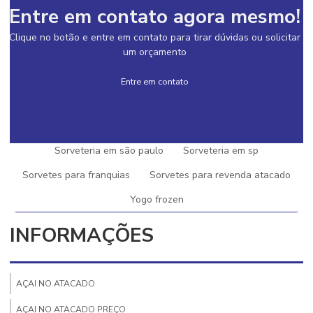
Sorvete de nutella industrial
Entre em contato agora mesmo!
Sorvete de nutella com leite ninho
Clique no botão e entre em contato para tirar dúvidas ou solicitar
um orçamento
Sorvete de palito 1000 unidades
Sorvete de palito atacado preço
Entre em contato
Sorvete de palito com nutella
Sorveteria gelato
Sorveteria em lagoa da prata
Sorveteria em minas gerais
Sorveteria em são paulo
Sorveteria em sp
Sorvetes para franquias
Sorvetes para revenda atacado
SOLICITE UM ORÇAMENTO
Yogo frozen
INFORMAÇÕES
AÇAI NO ATACADO
AÇAI NO ATACADO PREÇO