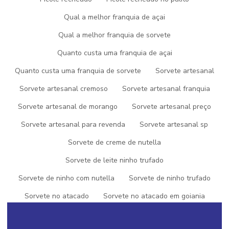
locais. A experiência do cliente é fundamental, então certifique-
Qual a melhor franquia de açai
se de oferecer um atendimento excepcional e considere a
inclusão de opções personalizadas.
Qual a melhor franquia de sorvete
Você está no mercado de sorvetes e procura por opções que
Quanto custa uma franquia de açai
atendam às suas demandas de qualidade e variedade? Não
procure mais! Com nosso
sorvete no atacado
, garantimos
Quanto custa uma franquia de sorvete
Sorvete artesanal
produtos premium que satisfarão até os paladares mais
Sorvete artesanal cremoso
Sorvete artesanal franquia
exigentes. A Picogel oferece uma ampla gama de sabores
deliciosos, embalagens práticas e preços competitivos.
Sorvete artesanal de morango
Sorvete artesanal preço
Transforme seu negócio de sorvetes agora com a qualidade que
seus clientes merecem.
Sorvete artesanal para revenda
Sorvete artesanal sp
Para saber mais sobre como podemos atender às suas
Sorvete de creme de nutella
necessidades, entre em contato conosco. Estamos aqui para
Sorvete de leite ninho trufado
elevar a experiência do seu cliente e impulsionar o sucesso do
seu negócio de sorvetes.
Sorvete de ninho com nutella
Sorvete de ninho trufado
Sorvete no atacado
Sorvete no atacado em goiania
Sorvete no atacado preço
Sorvete de nutella