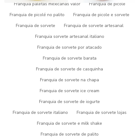
Franquia paletas mexicanas valor
Franquia de picole
Clique nas imagens para ampliar
Franquia de picolé no palito
Franquia de picole e sorvete
Sorvete no atacado
: Desfrutando dos Benefícios Gelados para
Franquia de sorvete
Franquia de sorvete artesanal
Seu Negócio
Franquia sorvete artesanal italiano
Se você está pensando em iniciar um negócio no ramo de
sorvetes ou já está no mercado, considerar a opção de sorvetes
Franquia de sorvete por atacado
no atacado pode ser a chave para o sucesso. Neste artigo,
exploraremos os motivos pelos quais essa escolha faz sentido,
Franquia de sorvete barata
as tendências de consumo, como escolher fornecedores
Franquia de sorvete de casquinha
confiáveis e estratégias para impulsionar seu negócio.
Franquia de sorvete na chapa
Introdução
Franquia de sorvete ice cream
O mercado de sorvetes no Brasil é dinâmico e em constante
Franquia de sorvete de iogurte
crescimento. Com consumidores ávidos por novidades e
experiências saborosas, a oferta de sorvetes no atacado torna-
Franquia de sorvete italiano
Franquia de sorvete lojas
se uma alternativa atrativa para empreendedores e empresas.
Franquia de sorvete e milk shake
Seja você um dono de sorveteria, restaurante, ou mesmo um
revendedor, entender os benefícios dessa escolha é crucial.
Franquia de sorvete de palito