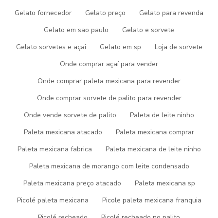
construir uma base sólida.
Gelato fornecedor
Gelato preço
Gelato para revenda
Como Selecionar um
Gelato em sao paulo
Gelato e sorvete
Fornecedor de Sorvetes no
Gelato sorvetes e açai
Gelato em sp
Loja de sorvete
Atacado
Onde comprar açaí para vender
Onde comprar paleta mexicana para revender
Selecionar o fornecedor certo é crucial para garantir a qualidade
dos seus produtos finais. Certifique-se de escolher fornecedores
Onde comprar sorvete de palito para revender
confiáveis, verificando a reputação, certificações de qualidade e
avaliações de outros clientes. Afinal, a qualidade do sorvete que
Onde vende sorvete de palito
Paleta de leite ninho
você oferece é diretamente proporcional à satisfação do seu
Paleta mexicana atacado
Paleta mexicana comprar
cliente.
Paleta mexicana fabrica
Paleta mexicana de leite ninho
Estratégias para Sucesso no
Paleta mexicana de morango com leite condensado
Negócio de Sorvetes
Paleta mexicana preço atacado
Paleta mexicana sp
Além de escolher os melhores produtos, algumas estratégias
Picolé paleta mexicana
Picole paleta mexicana franquia
podem impulsionar ainda mais o seu negócio de sorvetes. Invista
em marketing eficaz, crie promoções sazonais e explore parcerias
Picolé recheado
Picolé recheado no palito