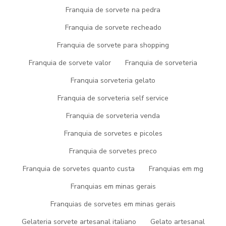
Por que Escolher Sorvetes no
Franquia de sorvete na pedra
Atacado?
Franquia de sorvete recheado
Franquia de sorvete para shopping
Ao optar por sorvetes no atacado, você coloca seu negócio em
uma posição vantajosa. Os preços competitivos oferecidos pelos
Franquia de sorvete valor
Franquia de sorveteria
distribuidores no atacado podem resultar em economias
Franquia sorveteria gelato
significativas, permitindo que você maximize seus lucros. Além
disso, a variedade de opções disponíveis atende a diferentes
Franquia de sorveteria self service
demandas, desde sorvetes tradicionais até opções mais
inovadoras e sazonais.
Franquia de sorveteria venda
Tendências e Preferências de
Franquia de sorvetes e picoles
Consumo
Franquia de sorvetes preco
Franquia de sorvetes quanto custa
Franquias em mg
Para ter sucesso no mercado de sorvetes, é essencial estar
Franquias em minas gerais
atento às tendências e preferências de consumo. Sabores
exóticos, embalagens sustentáveis e opções saudáveis estão em
Franquias de sorvetes em minas gerais
alta. Conhecer o seu público-alvo e adaptar-se a essas
preferências pode ser a chave para conquistar clientes e
Gelateria sorvete artesanal italiano
Gelato artesanal