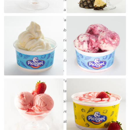
Fabrica de açai para revenda
Fabrica de açai a venda
Fabrica de gelato
Fabrica de gelato italiano
Fabrica de picole
Fabrica de picole artesanal
Fabrica de picole mg
Fabrica de picole paleta mexicana
Fabrica de picole perto de mim
Fabrica de picole para revenda
Fabrica de picole e sorvete
Fabrica de picole venda
Fábrica de sorvete
Fabrica de sorvete gelato
Fabrica de sorvete em minas gerais
Fábrica de sorvete minas geriais
Fabrica de sorvete preço
Fábrica de sorvete para revenda
Fabricante de açaí
Fabricante de picolé
Fabricantes de açaí no brasil