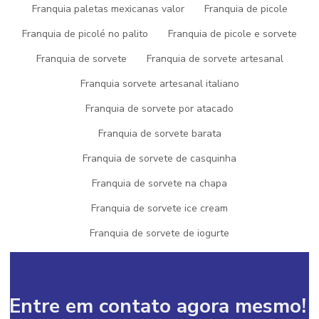
Quer eleger o Yogurt Frozen como seu novo vício? Experimente
Franquia paletas mexicanas valor
Franquia de picole
variar seu consumo! Adicione frutas frescas para um toque
natural ou incorpore-o em receitas de smoothies e sobremesas.
Franquia de picolé no palito
Franquia de picole e sorvete
As possibilidades são infinitas, proporcionando uma experiência
Franquia de sorvete
Franquia de sorvete artesanal
de sabor única a cada experimento.
Franquia sorvete artesanal italiano
Onde Encontrar o Melhor
Franquia de sorvete por atacado
Yogurt Frozen
Franquia de sorvete barata
Não é difícil encontrar essa iguaria incrível. Marcas renomadas
Franquia de sorvete de casquinha
em supermercados especializados e lojas de produtos naturais
oferecem as melhores opções de Yogo frozen. Garanta a
Franquia de sorvete na chapa
qualidade, escolhendo marcas confiáveis que prezam pela
Franquia de sorvete ice cream
autenticidade dos ingredientes. Escolha Picogel!
Franquia de sorvete de iogurte
Franquia de sorvete italiano
Franquia de sorvete lojas
Franquia de sorvete e milk shake
Entre em contato agora mesmo!
Franquia de sorvete de palito