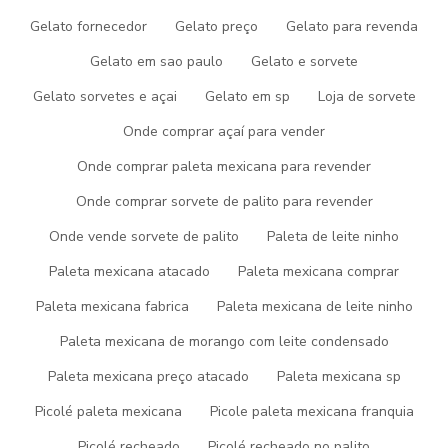
Gelato fornecedor
Gelato preço
Gelato para revenda
AÇAI PARA REVENDA
Gelato em sao paulo
Gelato e sorvete
AÇAI PARA VENDER
Gelato sorvetes e açai
Gelato em sp
Loja de sorvete
COMPRAR AÇAÍ PARA REVENDER
Onde comprar açaí para vender
DISTRIBUIDOR DE PICOLE
Onde comprar paleta mexicana para revender
EMPRESA DE GELATOS
Onde comprar sorvete de palito para revender
EMPRESA DE SORVETE
Onde vende sorvete de palito
Paleta de leite ninho
EMPRESA DE SORVETE E PICOLÉS
Paleta mexicana atacado
Paleta mexicana comprar
FABRICA DE AÇAI
Paleta mexicana fabrica
Paleta mexicana de leite ninho
FABRICA DE AÇAI EM MINAS GERAIS
Paleta mexicana de morango com leite condensado
ENTRE EM CONTATO
FABRICA DE AÇAI PARA REVENDA
Paleta mexicana preço atacado
Paleta mexicana sp
(37) 99952-2222
FABRICA DE AÇAI A VENDA
Picolé paleta mexicana
Picole paleta mexicana franquia
FABRICA DE GELATO
Picolé recheado
Picolé recheado no palito