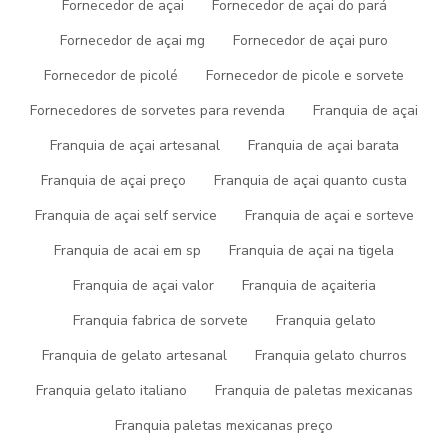
Fornecedor de açai
Fornecedor de açai do pará
O que é Yogurt Frozen?
Fornecedor de açai mg
Fornecedor de açai puro
Em essência, o Yogurt Frozen é uma variação refrescante e
Fornecedor de picolé
Fornecedor de picole e sorvete
saborosa do tradicional iogurte, mas com um toque exclusivo. Ele
Fornecedores de sorvetes para revenda
Franquia de açai
é elaborado com ingredientes cuidadosamente selecionados,
garantindo uma experiência culinária única a cada colherada.
Franquia de açai artesanal
Franquia de açai barata
Razões para Escolher o Yogurt
Franquia de açai preço
Franquia de açai quanto custa
Congelado
Franquia de açai self service
Franquia de açai e sorteve
Franquia de acai em sp
Franquia de açai na tigela
Ao optar pelo Yogurt Frozen, você não apenas trata seu paladar,
mas também investe na sua saúde. Com probióticos benéficos
Franquia de açai valor
Franquia de açaiteria
para a digestão e baixo teor de gordura, este deleite gelado se
Franquia fabrica de sorvete
Franquia gelato
destaca como uma opção indulgente e consciente.
Franquia de gelato artesanal
Franquia gelato churros
Dicas de Consumo e Receitas
Franquia gelato italiano
Franquia de paletas mexicanas
Criativas
Franquia paletas mexicanas preço