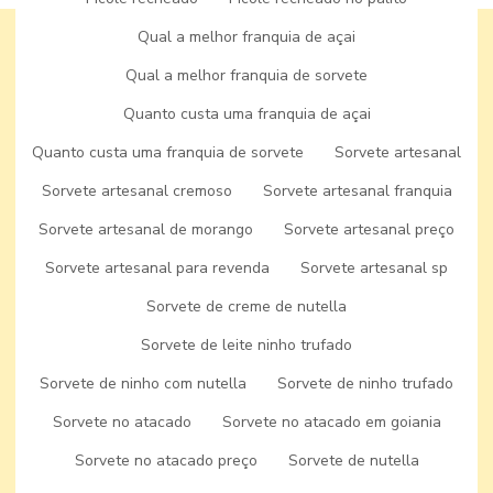
FABRICA DE GELATO ITALIANO
Qual a melhor franquia de açai
FABRICA DE PICOLE
Qual a melhor franquia de sorvete
FABRICA DE PICOLE ARTESANAL
Quanto custa uma franquia de açai
Home
FABRICA DE PICOLE MG
Quanto custa uma franquia de sorvete
Sorvete artesanal
Sobre
FABRICA DE PICOLE PALETA MEXICANA
Sorvete artesanal cremoso
Sorvete artesanal franquia
Produtos
Sorvete artesanal de morango
Sorvete artesanal preço
FABRICA DE PICOLE PERTO DE MIM
Nossas Lojas
Sorvete artesanal para revenda
Sorvete artesanal sp
FABRICA DE PICOLE PARA REVENDA
Sorvete de creme de nutella
Seja um Parceiro
FABRICA DE PICOLE E SORVETE
Sorvete de leite ninho trufado
Blog
FABRICA DE PICOLE VENDA
Sorvete de ninho com nutella
Sorvete de ninho trufado
Contato
FÁBRICA DE SORVETE
Sorvete no atacado
Sorvete no atacado em goiania
Informações
FABRICA DE SORVETE GELATO
Sorvete no atacado preço
Sorvete de nutella
FABRICA DE SORVETE EM MINAS GERAIS
Mapa do site