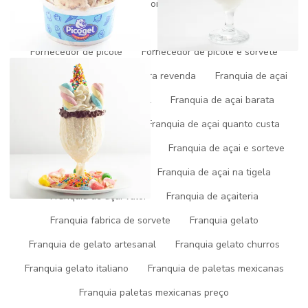
Fornecedor de açai
Fornecedor de açai do pará
Fornecedor de açai mg
Fornecedor de açai puro
Fornecedor de picolé
Fornecedor de picole e sorvete
Fornecedores de sorvetes para revenda
Franquia de açai
Franquia de açai artesanal
Franquia de açai barata
Franquia de açai preço
Franquia de açai quanto custa
Franquia de açai self service
Franquia de açai e sorteve
Franquia de acai em sp
Franquia de açai na tigela
Franquia de açai valor
Franquia de açaiteria
Clique nas imagens para ampliar
Franquia fabrica de sorvete
Franquia gelato
Sorvete de leite ninho trufado
: Uma Delícia para Todos os
Franquia de gelato artesanal
Franquia gelato churros
Paladares
Franquia gelato italiano
Franquia de paletas mexicanas
O
sorvete de leite ninho trufado
conquistou corações com sua
combinação única de sabores. Sua popularidade está em
Franquia paletas mexicanas preço
ascensão, e neste artigo, exploraremos tudo o que você precisa