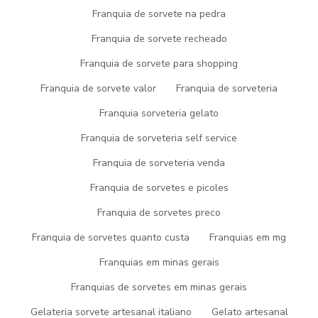
saborear essa maravilha. Aqui está uma receita fácil para
Franquia de sorvete na pedra
preparar o
sorvete de leite ninho trufado
no conforto da sua
Franquia de sorvete recheado
cozinha. Você ficará surpreso com a simplicidade e o resultado
delicioso.
Franquia de sorvete para shopping
Variações e Personalizações
Franquia de sorvete valor
Franquia de sorveteria
Franquia sorveteria gelato
Que tal adicionar um toque pessoal à sua receita? Experimente
diferentes variações e combinações de ingredientes. Desde
Franquia de sorveteria self service
pedaços crocantes até frutas frescas, as opções são infinitas.
Franquia de sorveteria venda
Deixe sua criatividade fluir!
Experiência Sensorial:
Franquia de sorvetes e picoles
Franquia de sorvetes preco
Degustando o Sorvete
Franquia de sorvetes quanto custa
Franquias em mg
Ao levar uma colherada desse sorvete à boca, prepare-se para
Franquias em minas gerais
uma explosão de sabor. A textura suave se mistura aos pedaços
de trufa, proporcionando uma experiência única. Desfrute do
Franquias de sorvetes em minas gerais
aroma envolvente enquanto a delícia se derrete lentamente.
Gelateria sorvete artesanal italiano
Gelato artesanal