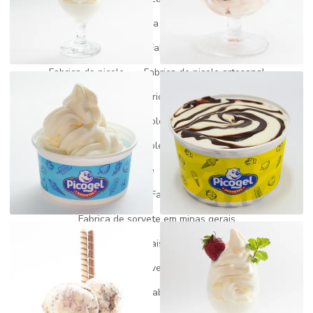
Fabrica de açai para revenda
Fabrica de açai a venda
Fabrica de gelato
Fabrica de gelato italiano
Fabrica de picole
Fabrica de picole artesanal
Fabrica de picole mg
Fabrica de picole paleta mexicana
Fabrica de picole perto de mim
Fabrica de picole para revenda
Fabrica de picole e sorvete
Fabrica de picole venda
Fábrica de sorvete
Fabrica de sorvete gelato
Fabrica de sorvete em minas gerais
Fábrica de sorvete minas geriais
Fabrica de sorvete preço
Fábrica de sorvete para revenda
Fabricante de açaí
Fabricante de picolé
Fabricantes de açaí no brasil