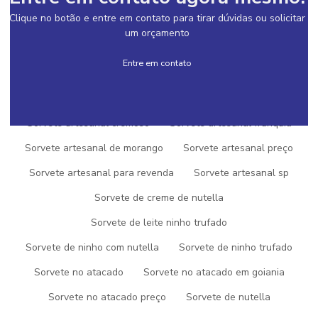
Clique no botão e entre em contato para tirar dúvidas ou solicitar
Qual a melhor franquia de açai
um orçamento
Qual a melhor franquia de sorvete
Entre em contato
Quanto custa uma franquia de açai
Quanto custa uma franquia de sorvete
Sorvete artesanal
Sorvete artesanal cremoso
Sorvete artesanal franquia
Sorvete artesanal de morango
Sorvete artesanal preço
Sorvete artesanal para revenda
Sorvete artesanal sp
SOLICITE UM ORÇAMENTO
Sorvete de creme de nutella
INFORMAÇÕES
Sorvete de leite ninho trufado
Sorvete de ninho com nutella
Sorvete de ninho trufado
AÇAI NO ATACADO
Sorvete no atacado
Sorvete no atacado em goiania
AÇAI NO ATACADO PREÇO
Sorvete no atacado preço
Sorvete de nutella