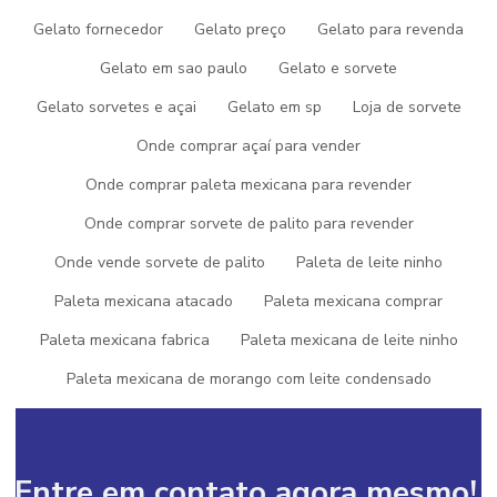
Benefícios do Leite Ninho na
Gelato fornecedor
Gelato preço
Gelato para revenda
Receita
Gelato em sao paulo
Gelato e sorvete
Além do sabor irresistível, o leite ninho traz benefícios
Gelato sorvetes e açai
Gelato em sp
Loja de sorvete
nutricionais. Rico em vitaminas e minerais, este ingrediente torna
Onde comprar açaí para vender
o sorvete não apenas delicioso, mas também uma escolha mais
saudável em comparação com algumas alternativas no mercado.
Onde comprar paleta mexicana para revender
Conclusão
Onde comprar sorvete de palito para revender
Onde vende sorvete de palito
Paleta de leite ninho
O
sorvete de leite ninho trufado
é mais do que uma
sobremesa; é uma experiência gastronômica. Experimente a
Paleta mexicana atacado
Paleta mexicana comprar
receita caseira e descubra por si mesmo por que tantas pessoas
Paleta mexicana fabrica
Paleta mexicana de leite ninho
estão apaixonadas por esse sabor único.
Paleta mexicana de morango com leite condensado
Paleta mexicana preço atacado
Paleta mexicana sp
Picolé paleta mexicana
Picole paleta mexicana franquia
Entre em contato agora mesmo!
Picolé recheado
Picolé recheado no palito