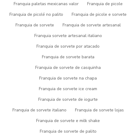
Franquia paletas mexicanas valor
Franquia de picole
saber sobre essa delícia.
Franquia de picolé no palito
Franquia de picole e sorvete
Introdução
Franquia de sorvete
Franquia de sorvete artesanal
Você já se pegou desejando um sorvete que fosse mais do que
Franquia sorvete artesanal italiano
apenas gelado? O
sorvete de leite ninho trufado
é a resposta
para essa busca por uma experiência única de sabor. Vamos
Franquia de sorvete por atacado
explorar o que torna esse sorvete tão especial.
Franquia de sorvete barata
O que é o
sorvete de leite
Franquia de sorvete de casquinha
ninho trufado
?
Franquia de sorvete na chapa
Franquia de sorvete ice cream
Este sorvete combina a suavidade do leite ninho com a riqueza
de uma trufa, resultando em uma sobremesa que derrete na
Franquia de sorvete de iogurte
boca. Os ingredientes cuidadosamente selecionados se unem
para criar uma explosão de sabor inigualável.
Franquia de sorvete italiano
Franquia de sorvete lojas
Receita Caseira Passo a Passo
Franquia de sorvete e milk shake
Franquia de sorvete de palito
Agora, a boa notícia é que você não precisa ir à gelateria para