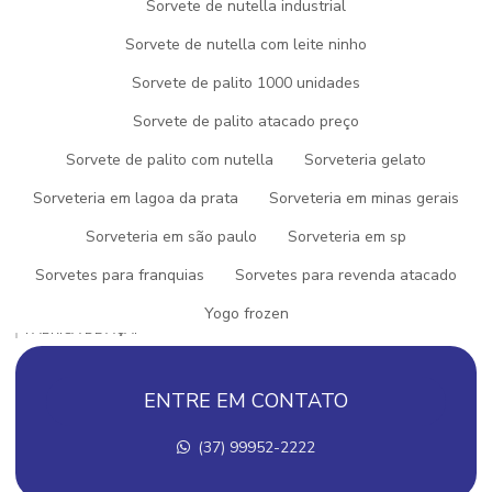
AÇAI PRONTO PARA REVENDA
Sorvete de nutella industrial
Sorvete de nutella com leite ninho
AÇAI PARA REVENDA
Sorvete de palito 1000 unidades
AÇAI PARA VENDER
Sorvete de palito atacado preço
COMPRAR AÇAÍ PARA REVENDER
Sorvete de palito com nutella
Sorveteria gelato
DISTRIBUIDOR DE PICOLE
Sorveteria em lagoa da prata
Sorveteria em minas gerais
EMPRESA DE GELATOS
Sorveteria em são paulo
Sorveteria em sp
EMPRESA DE SORVETE
Sorvetes para franquias
Sorvetes para revenda atacado
EMPRESA DE SORVETE E PICOLÉS
Yogo frozen
FABRICA DE AÇAI
FABRICA DE AÇAI EM MINAS GERAIS
ENTRE EM CONTATO
FABRICA DE AÇAI PARA REVENDA
(37) 99952-2222
FABRICA DE AÇAI A VENDA
FABRICA DE GELATO