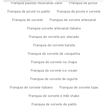
Franquia paletas mexicanas valor
Franquia de picole
Clique nas imagens para ampliar
Franquia de picolé no palito
Franquia de picole e sorvete
É isso mesmo! Quando o tema é
sorvete artesanal SP
aqui com
Franquia de sorvete
Franquia de sorvete artesanal
a gente da Picogel Sorvetes você receberá alta durabilidade com
ótimas condições de pagamento.
Franquia sorvete artesanal italiano
VEJA ABAIXO ALGUNS
Franquia de sorvete por atacado
DETALHES SOBRE A EMPRESA
Franquia de sorvete barata
ESPECIALISTA EM SORVETE
Franquia de sorvete de casquinha
Franquia de sorvete na chapa
ARTESANAL SP
Franquia de sorvete ice cream
A Picogel Sorvetes foca sua energia em criar para seus clientes
Franquia de sorvete de iogurte
uma estrutura com máquinas de última geração e equipamentos
sofisticados, tudo para oferecer
sorvete artesanal SP
com
Franquia de sorvete italiano
Franquia de sorvete lojas
tecnologia própria.
Franquia de sorvete e milk shake
Ainda focando em
sorvete artesanal SP
, é importante buscar
uma empresa que ofereça ótima qualidade e tecnologia própria,
Franquia de sorvete de palito