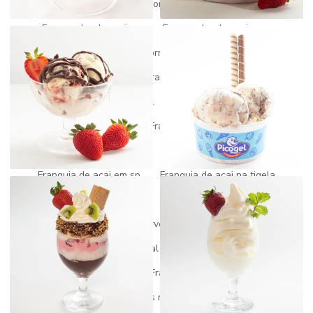
Fornecedor de açai
Fornecedor de açai do pará
Fornecedor de açai mg
Fornecedor de açai puro
Fornecedor de picolé
Fornecedor de picole e sorvete
Fornecedores de sorvetes para revenda
Franquia de açai
Franquia de açai artesanal
Franquia de açai barata
Franquia de açai preço
Franquia de açai quanto custa
Franquia de açai self service
Franquia de açai e sorteve
Franquia de acai em sp
Franquia de açai na tigela
Franquia de açai valor
Franquia de açaiteria
Franquia fabrica de sorvete
Franquia gelato
Franquia de gelato artesanal
Franquia gelato churros
Franquia gelato italiano
Franquia de paletas mexicanas
Franquia paletas mexicanas preço