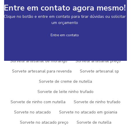
Entre em contato agora mesmo!
Qual a melhor franquia de açai
Clique no botão e entre em contato para tirar dúvidas ou solicitar
Qual a melhor franquia de sorvete
um orçamento
Quanto custa uma franquia de açai
Entre em contato
Quanto custa uma franquia de sorvete
Sorvete artesanal
Sorvete artesanal cremoso
Sorvete artesanal franquia
Sorvete artesanal de morango
Sorvete artesanal preço
Sorvete artesanal para revenda
Sorvete artesanal sp
Sorvete de creme de nutella
SOLICITE UM ORÇAMENTO
Sorvete de leite ninho trufado
INFORMAÇÕES
Sorvete de ninho com nutella
Sorvete de ninho trufado
Sorvete no atacado
Sorvete no atacado em goiania
AÇAI NO ATACADO
Sorvete no atacado preço
Sorvete de nutella
AÇAI NO ATACADO PREÇO