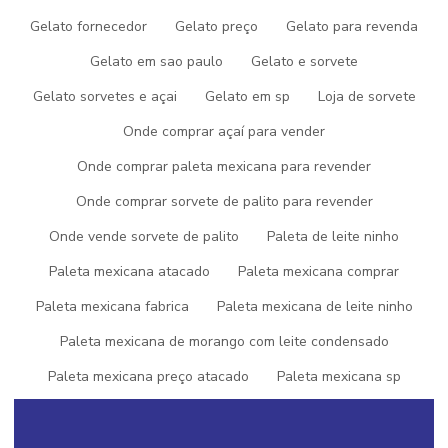
como sorvete e gelato com ótima qualidade e alta durabilidade.
Gelato fornecedor
Gelato preço
Gelato para revenda
Não fique de fora, vem ser mais um cliente da Picogel Sorvetes,
Gelato em sao paulo
Gelato e sorvete
empresa que tem se destacado da concorrência pela seriedade e
qualidade que comprova seu profissionalismo ao trazer o melhor
Gelato sorvetes e açai
Gelato em sp
Loja de sorvete
para seus clientes.
Onde comprar açaí para vender
Se este conteúdo te agradou, visite outras páginas com
Onde comprar paleta mexicana para revender
conteúdos que podem auxiliar na obtenção de informação
relevante para sua necessidade. Veja logo abaixo:
Onde comprar sorvete de palito para revender
fábrica de sorvete
Onde vende sorvete de palito
Paleta de leite ninho
fabrica de picole
Paleta mexicana atacado
Paleta mexicana comprar
fabrica de açai
Paleta mexicana fabrica
Paleta mexicana de leite ninho
fornecedor de açai
franquia de sorvete
Paleta mexicana de morango com leite condensado
Paleta mexicana preço atacado
Paleta mexicana sp
Picolé paleta mexicana
Picole paleta mexicana franquia
Picolé recheado
Picolé recheado no palito