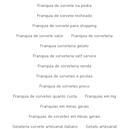
características simples mas que mostram o comprometimento da
Franquia de sorvete na pedra
empresa com seus clientes.
Franquia de sorvete recheado
É por esta razão que a Picogel Sorvetes é altamente qualificada
quando falamos do segmento de fabricação de sorvetes, picolés
Franquia de sorvete para shopping
e açaí. Aqui o foco é oferecer o que existe de melhor do mercado
para garantir o sucesso dos nossos clientes.
Franquia de sorvete valor
Franquia de sorveteria
Então, aproveite esta oportunidade, entre em contato agora
Franquia sorveteria gelato
mesmo com nossa equipe para um atendimento personalizado
Franquia de sorveteria self service
para
sorvete artesanal SP
. Temos uma equipe com profissionais
que possuem amplo conhecimento no ramo e terão grande
Franquia de sorveteria venda
satisfação em melhor te atender.
Franquia de sorvetes e picoles
VEJA ABAIXO ALGUNS
Franquia de sorvetes preco
DETALHES SOBRE A PICOGEL
Franquia de sorvetes quanto custa
Franquias em mg
SORVETES
Franquias em minas gerais
Somente na Picogel Sorvetes as melhores opções sempre estão
Franquias de sorvetes em minas gerais
à sua espera quando precisar de soluções para fabricação de
Gelateria sorvete artesanal italiano
Gelato artesanal
sorvetes, picolés e açaí. Você pode achar variedades no portfólio