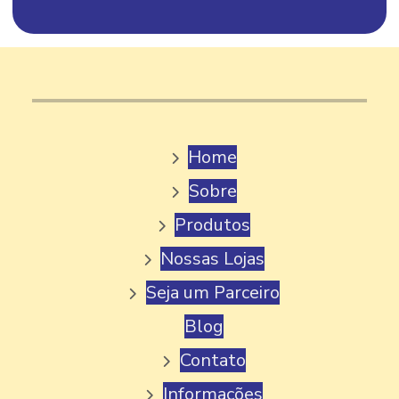
FABRICA DE GELATO
FABRICA DE GELATO ITALIANO
FABRICA DE PICOLE
FABRICA DE PICOLE ARTESANAL
Home
FABRICA DE PICOLE MG
Sobre
FABRICA DE PICOLE PALETA MEXICANA
Produtos
FABRICA DE PICOLE PERTO DE MIM
Nossas Lojas
FABRICA DE PICOLE PARA REVENDA
Seja um Parceiro
FABRICA DE PICOLE E SORVETE
Blog
FABRICA DE PICOLE VENDA
Contato
FÁBRICA DE SORVETE
Informações
FABRICA DE SORVETE GELATO