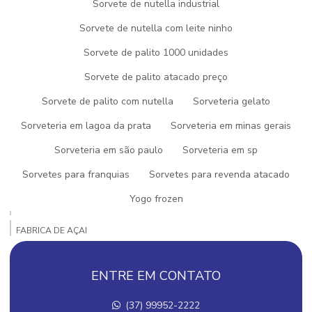
Sorvete de nutella industrial
AÇAI PRONTO PARA REVENDA
Sorvete de nutella com leite ninho
AÇAI PARA REVENDA
Sorvete de palito 1000 unidades
AÇAI PARA VENDER
Sorvete de palito atacado preço
Sorvete de palito com nutella
Sorveteria gelato
COMPRAR AÇAÍ PARA REVENDER
Sorveteria em lagoa da prata
Sorveteria em minas gerais
DISTRIBUIDOR DE PICOLE
Sorveteria em são paulo
Sorveteria em sp
EMPRESA DE GELATOS
Sorvetes para franquias
Sorvetes para revenda atacado
EMPRESA DE SORVETE
Yogo frozen
EMPRESA DE SORVETE E PICOLÉS
FABRICA DE AÇAI
FABRICA DE AÇAI EM MINAS GERAIS
ENTRE EM CONTATO
FABRICA DE AÇAI PARA REVENDA
(37) 99952-2222
FABRICA DE AÇAI A VENDA