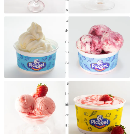
Fabrica de açai para revenda
Fabrica de açai a venda
Fabrica de gelato
Fabrica de gelato italiano
Fabrica de picole
Fabrica de picole artesanal
Fabrica de picole mg
Fabrica de picole paleta mexicana
Fabrica de picole perto de mim
Fabrica de picole para revenda
Fabrica de picole e sorvete
Fabrica de picole venda
Fábrica de sorvete
Fabrica de sorvete gelato
Fabrica de sorvete em minas gerais
Fábrica de sorvete minas geriais
Fabrica de sorvete preço
Fábrica de sorvete para revenda
Fabricante de açaí
Fabricante de picolé
Fabricantes de açaí no brasil