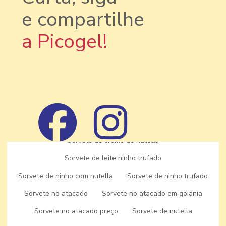
e compartilhe
Qual a melhor franquia de açai
a Picogel!
Qual a melhor franquia de sorvete
Quanto custa uma franquia de açai
Quanto custa uma franquia de sorvete
Sorvete artesanal
Sorvete artesanal cremoso
Sorvete artesanal franquia
Sorvete artesanal de morango
Sorvete artesanal preço
Sorvete artesanal para revenda
Sorvete artesanal sp
Sorvete de creme de nutella
Sorvete de leite ninho trufado
Sorvete de ninho com nutella
Sorvete de ninho trufado
Sorvete no atacado
Sorvete no atacado em goiania
Home
Sorvete no atacado preço
Sorvete de nutella
Sobre