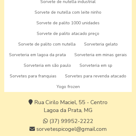
Sorvete de nutella industrial
Produtos
Sorvete de nutella com leite ninho
Nossas Lojas
Sorvete de palito 1000 unidades
Seja um Parceiro
Sorvete de palito atacado preço
Blog
Sorvete de palito com nutella
Sorveteria gelato
Sorveteria em lagoa da prata
Contato
Sorveteria em minas gerais
Sorveteria em são paulo
Sorveteria em sp
Informações
Sorvetes para franquias
Sorvetes para revenda atacado
Mapa do site
Yogo frozen
MATRIZ:
Rua Cirilo Maciel, 55 - Centro
Lagoa da Prata, MG
(37) 99952-2222
sorvetespicogel@gmail.com