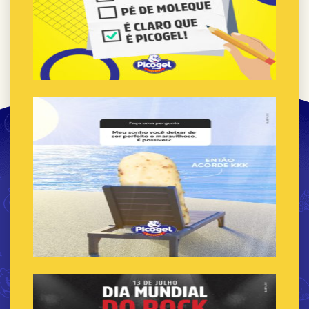
Franquia paletas mexicanas valor
Franquia de picole
Franquia de picolé no palito
Franquia de picole e sorvete
Franquia de sorvete
Franquia de sorvete artesanal
Franquia sorvete artesanal italiano
Franquia de sorvete por atacado
Franquia de sorvete barata
Franquia de sorvete de casquinha
Franquia de sorvete na chapa
Franquia de sorvete ice cream
Franquia de sorvete de iogurte
Franquia de sorvete italiano
Franquia de sorvete lojas
Franquia de sorvete e milk shake
Franquia de sorvete de palito