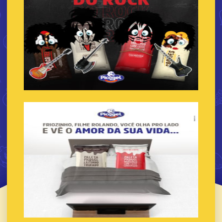
Franquia de sorvete na pedra
Franquia de sorvete recheado
Franquia de sorvete para shopping
Franquia de sorvete valor
Franquia de sorveteria
Franquia sorveteria gelato
Franquia de sorveteria self service
Franquia de sorveteria venda
Franquia de sorvetes e picoles
Franquia de sorvetes preco
Franquia de sorvetes quanto custa
Franquias em mg
Franquias em minas gerais
Franquias de sorvetes em minas gerais
Gelateria sorvete artesanal italiano
Gelato artesanal