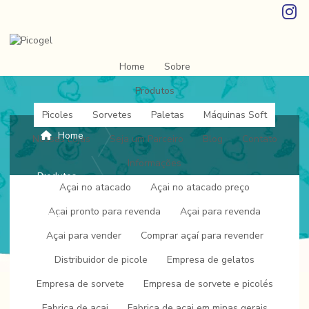
Home
Sobre
Produtos
Picoles
Sorvetes
Paletas
Máquinas Soft
Home
Nossas Lojas
Seja um Parceiro
Blog
Contato
Informações
Produtos
Açai no atacado
Açai no atacado preço
Açai pronto para revenda
Açai para revenda
Paletas
Açai para vender
Comprar açaí para revender
Distribuidor de picole
Empresa de gelatos
Empresa de sorvete
Empresa de sorvete e picolés
Paletas
Fabrica de açai
Fabrica de açai em minas gerais