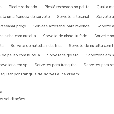
a
Picolé recheado
Picolé recheado no palito
Qual a me
rize empresas que tenham ótima qualidade e personalização para
itas empresas que não focam na fidelização do cliente.
sta uma franquia de sorvete
Sorvete artesanal
Sorvete a
esmo com nossa equipe para um atendimento personalizado par
rtesanal preço
Sorvete artesanal para revenda
Sorvete a
ofissionais que possuem amplo conhecimento no ramo e
de ninho com nutella
Sorvete de ninho trufado
Sorvete no
la
Sorvete de nutella industrial
Sorvete de nutella com l
ER NO MERCADO PARA
 de palito com nutella
Sorveteria gelato
Sorveteria em l
CE CREAM
orveteria em sp
Sorvetes para franquias
Sorvetes para r
esquisar por
franquia de sorvete ice cream
:
te
s solicitações