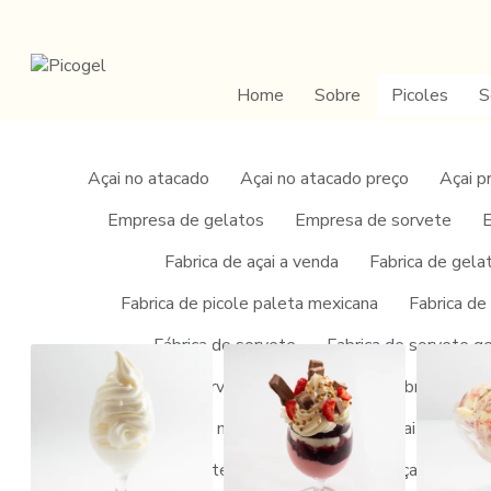
Home
Sobre
Picoles
S
Açai no atacado
Açai no atacado preço
Açai p
Empresa de gelatos
Empresa de sorvete
E
Home
/
Informações
/
Franquia de sorvete ice cream
Fabrica de açai a venda
Fabrica de gela
Franquia de sorvete i
Fabrica de picole paleta mexicana
Fabrica de
Fábrica de sorvete
Fabrica de sorvete g
Fábrica de sorvete para revenda
Fabricante de
Fornecedor de açai mg
Fornecedor de açai puro
Franquia de açai artesanal
Franquia de açai barata