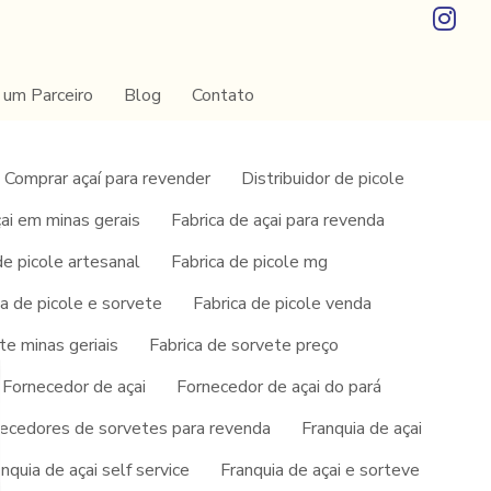
 um Parceiro
Blog
Contato
Comprar açaí para revender
Distribuidor de picole
çai em minas gerais
Fabrica de açai para revenda
de picole artesanal
Fabrica de picole mg
ca de picole e sorvete
Fabrica de picole venda
te minas geriais
Fabrica de sorvete preço
Fornecedor de açai
Fornecedor de açai do pará
SOLICITE UM ORÇAMENTO
ecedores de sorvetes para revenda
Franquia de açai
INFORMAÇÕES
nquia de açai self service
Franquia de açai e sorteve