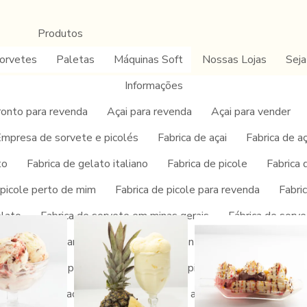
Produtos
orvetes
Paletas
Máquinas Soft
Nossas Lojas
Seja
Informações
ronto para revenda
Açai para revenda
Açai para vender
mpresa de sorvete e picolés
Fabrica de açai
Fabrica de a
to
Fabrica de gelato italiano
Fabrica de picole
Fabrica 
ce cream
 picole perto de mim
Fabrica de picole para revenda
Fabri
elato
Fabrica de sorvete em minas gerais
Fábrica de sorve
 açaí
Fabricante de picolé
Fabricantes de açaí no brasil
Fornecedor de picolé
Fornecedor de picole e sorvete
Forn
Franquia de açai preço
Franquia de açai quanto custa
Fra