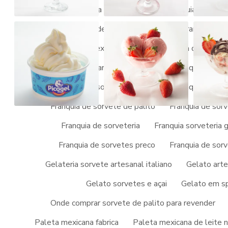
Franquia de acai em sp
Franquia de açai 
Franquia de gelato artesanal
Franquia gel
Franquia paletas mexicanas valor
Franquia de picole
Franquia sorvete artesanal italiano
Franquia de so
Franquia de sorvete ice cream
Franquia de sor
Franquia de sorvete de palito
Franquia de sor
Clique nas imagens para ampliar
Franquia de sorveteria
Franquia sorveteria 
CONHEÇA MAIS DETALHE
Franquia de sorvetes preco
Franquia de sor
ESPECIALIZADA EM FRANQ
Gelateria sorvete artesanal italiano
Gelato arte
CREAM
Gelato sorvetes e açai
Gelato em s
Onde comprar sorvete de palito para revender
Quem procura por
franquia de sorvete ice cream
, encont
Paleta mexicana fabrica
Paleta mexicana de leite n
açaí, visando sempre a qualidade final para obter a fidelizaçã