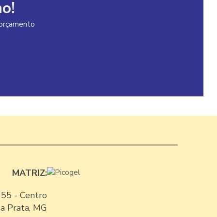
o!
FABRICANTE DE AÇAÍ
m orçamento
FABRICANTE DE PICOLÉ
FABRICANTES DE AÇAÍ NO BRASIL
FORNECEDOR DE AÇAI
FORNECEDOR DE AÇAI DO PARÁ
FORNECEDOR DE AÇAI MG
FORNECEDOR DE AÇAI PURO
FORNECEDOR DE PICOLÉ
MATRIZ:
FORNECEDOR DE PICOLE E SORVETE
FORNECEDORES DE SORVETES PARA
 55 - Centro
REVENDA
a Prata, MG