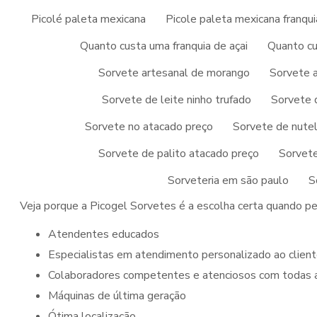
Picolé paleta mexicana
Picole paleta mexicana franqui
Ainda falando sobre
franquia de sorvete ice cream
, prio
cada necessidade, detalhes que são deixados de lado por mu
Quanto custa uma franquia de açai
Quanto cu
Então, aproveite este momento, faça uma cotação agora m
Sorvete artesanal de morango
Sorvete a
franquia de sorvete ice cream
. Nosso time conta com pr
Sorvete de leite ninho trufado
Sorvete 
esperam seu contato para melhor atendê-lo.
Sorvete no atacado preço
Sorvete de nutel
PICOGEL SORVETES, LÍD
Sorvete de palito atacado preço
Sorvete
FRANQUIA DE SORVETE I
Sorveteria em são paulo
S
Veja porque a Picogel Sorvetes é a escolha certa quando p
atendentes educados
especialistas em atendimento personalizado ao clien
colaboradores competentes e atenciosos com todas a
máquinas de última geração
ótima localização