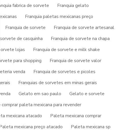
anquia fabrica de sorvete
Franquia gelato
exicanas
Franquia paletas mexicanas preço
AÇAI NO ATACADO
Franquia de sorvete
Franquia de sorvete artesanal
AÇAI NO ATACADO PREÇO
 sorvete de casquinha
Franquia de sorvete na chapa
AÇAI PRONTO PARA REVENDA
sorvete lojas
Franquia de sorvete e milk shake
AÇAI PARA REVENDA
orvete para shopping
Franquia de sorvete valor
AÇAI PARA VENDER
veteria venda
Franquia de sorvetes e picoles
COMPRAR AÇAÍ PARA REVENDER
erais
Franquias de sorvetes em minas gerais
venda
Gelato em sao paulo
Gelato e sorvete
DISTRIBUIDOR DE PICOLE
 comprar paleta mexicana para revender
EMPRESA DE GELATOS
ta mexicana atacado
Paleta mexicana comprar
EMPRESA DE SORVETE
Paleta mexicana preço atacado
Paleta mexicana sp