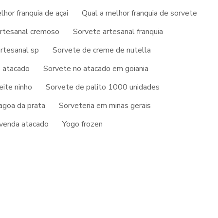
EMPRESA DE SORVETE E PICOLÉS
lhor franquia de açai
Qual a melhor franquia de sorvete
FABRICA DE AÇAI
ENTRE EM CONTATO
rtesanal cremoso
Sorvete artesanal franquia
FABRICA DE AÇAI EM MINAS GERAIS
a
rtesanal sp
Sorvete de creme de nutella
(37) 99952-2222
FABRICA DE AÇAI PARA REVENDA
 atacado
Sorvete no atacado em goiania
FABRICA DE AÇAI A VENDA
eite ninho
Sorvete de palito 1000 unidades
agoa da prata
Sorveteria em minas gerais
FABRICA DE GELATO
evenda atacado
Yogo frozen
FABRICA DE GELATO ITALIANO
FABRICA DE PICOLE
FABRICA DE PICOLE ARTESANAL
FABRICA DE PICOLE MG
FABRICA DE PICOLE PALETA MEXICANA