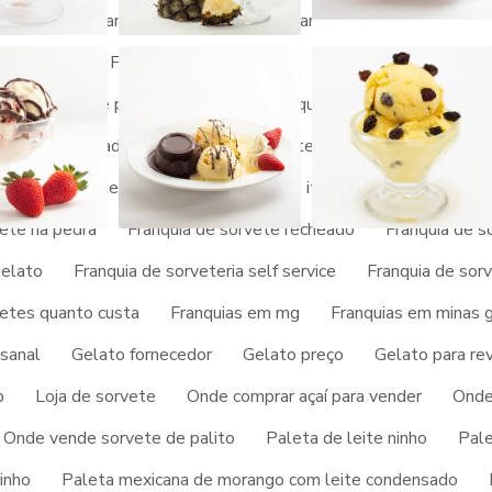
na tigela
Franquia de açai valor
Franquia de açaiteria
Fr
ato churros
Franquia gelato italiano
Franquia de paletas m
Franquia de picolé no palito
Franquia de picole e sorvete
rvete por atacado
Franquia de sorvete barata
Franquia de
vete de iogurte
Franquia de sorvete italiano
Franquia de 
vete na pedra
Franquia de sorvete recheado
Franquia de s
gelato
Franquia de sorveteria self service
Franquia de sor
S SOBRE UMA EMPRESA
vetes quanto custa
Franquias em mg
Franquias em minas g
UIA DE SORVETE ICE
sanal
Gelato fornecedor
Gelato preço
Gelato para re
p
Loja de sorvete
Onde comprar açaí para vender
Onde
Onde vende sorvete de palito
Paleta de leite ninho
Pale
ra o site da Picogel Sorvetes. A empresa atua com sorvete e
inho
Paleta mexicana de morango com leite condensado
o do cliente.